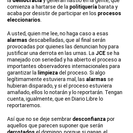
la
democracia
y generan hastío en la gente, que
comienza a hartarse de la
politiquería
barata y
acaba por desistir de participar en los
procesos
eleccionarios
.
A usted, quien me lee, no haga caso a esas
alarmas
descabelladas, que al final serán
provocadas por quienes las denuncian hoy para
justificar una derrota en las urnas. La
JCE
se ha
manejado con seriedad y ha abierto el proceso a
importantes observadores internacionales para
garantizar la
limpieza
del proceso. Si algo
legítimamente estuviera mal, las
alarmas
se
hubieran disparado, y si el proceso estuviera
amañado, ellos lo notarán y lo reportarán. Tengan
cuenta, igualmente, que en Diario Libre lo
reportaremos.
Así que no se deje sembrar
desconfianza
por
aquellos que parecen suponer que serán
derrotados
el domingo, porque si ganan, el