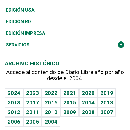
Reportajes
África
Vivienda
Buena Vida
Ciclismo
En Directo
Tecnología
Economía
EDICIÓN USA
Ocenanía
Telecom.
Sociales
Tenis
El Espía
Historia
Revista
EDICIÓN RD
Caribe
Global y variable
Novedades
Olimpismo
Noticiero Poteleche
Martes de tecnología
Deportes
EDICIÓN IMPRESA
Resto del mundo
Economía personal
Podcast Arte Libre
Más deportes
Columnistas
Cambio climático
Opinión
SERVICIOS
Macroeconomía
Mi mascota
Resultados deportivos
Lecturas
Planeta
Efemérides
ARCHIVO HISTÓRICO
Hablando con el pediatra
Línea de hit
Más firmas
Hecho en casa
Cumpleaños
Accede al contenido de Diario Libre año por año
desde el 2004.
Diario de nutrición
BRV
Mundo gamer
RSS
Vida y familia
TBT Deportivo
Guía del dinero
Horóscopos
2024
2023
2022
2021
2020
2019
Eñe
2018
2017
2016
2015
2014
2013
Crucigramas
2012
2011
2010
2009
2008
2007
Celebrando la vida
2006
2005
2004
Sin complejos