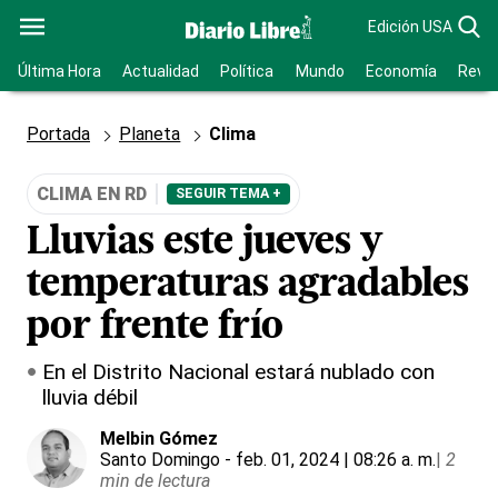
Edición USA
Última Hora
Actualidad
Política
Mundo
Economía
Revis
Portada
Planeta
Clima
CLIMA EN RD
SEGUIR TEMA +
Lluvias este jueves y
temperaturas agradables
por frente frío
En el Distrito Nacional estará nublado con
lluvia débil
Melbin Gómez
Santo Domingo
- feb. 01, 2024 | 08:26 a. m.
|
2
min de lectura