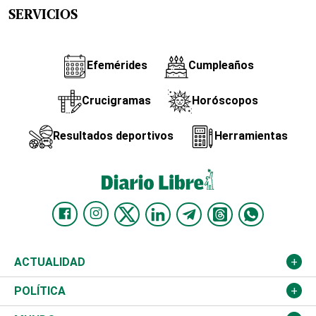
SERVICIOS
Efemérides
Cumpleaños
Crucigramas
Horóscopos
Resultados deportivos
Herramientas
ACTUALIDAD
Nacional
POLÍTICA