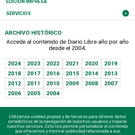
Novedades
Olimpismo
Noticiero Poteleche
Martes de tecnología
Deportes
EDICIÓN IMPRESA
Resto del mundo
Economía personal
Podcast Arte Libre
Más deportes
Columnistas
Cambio climático
Opinión
SERVICIOS
Macroeconomía
Mi mascota
Resultados deportivos
Lecturas
Planeta
Efemérides
ARCHIVO HISTÓRICO
Hablando con el pediatra
Línea de hit
Más firmas
Hecho en casa
Cumpleaños
Accede al contenido de Diario Libre año por año
desde el 2004.
Diario de nutrición
BRV
Mundo gamer
RSS
Vida y familia
TBT Deportivo
Guía del dinero
Horóscopos
2024
2023
2022
2021
2020
2019
Eñe
2018
2017
2016
2015
2014
2013
Crucigramas
2012
2011
2010
2009
2008
2007
Celebrando la vida
2006
2005
2004
Sin complejos
En pocas palabras
Utilizamos cookies propias y de terceros para obtener datos
Descarga nuestras aplicaciones para Android, iOS y
Escuchando al corazón
estadísticos de la navegación de nuestros usuarios y mejorar
sistema Huawei.
nuestros servicios. Esto nos permite personalizar el contenido
que ofrecemos y mostrar publicidad relacionada a sus
Economía Personal