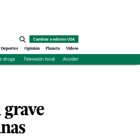
Cambiar a edición USA
Deportes
Opinión
Planeta
Videos
e droga
Televisión local
Accidente Los Ríos
Fuerza antipand
 grave
unas