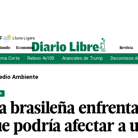
F
Lluvia Ligera
undo
Economía
Revista
ema Corte
Relevo 4x100
Aranceles de Trump
Decomisos d
edio Ambiente
+
 brasileña enfrenta
e podría afectar a 