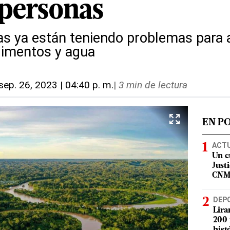
personas
s ya están teniendo problemas para 
limentos y agua
sep. 26, 2023 | 04:40 p. m.
|
3 min de lectura
EN P
ACT
Un c
Justi
CN
DEP
Lira
200 
hist