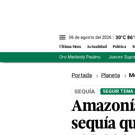
30
°C
86
°
06 de agosto del 2026
Última Hora
Actualidad
Política
M
Oro Marileidy Paulino
Jueces Supr
Portada
Planeta
M
SEQUÍA
SEGUIR TEMA 
Amazonía
sequía qu