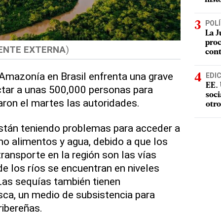
POLÍ
La J
proc
ENTE EXTERNA
)
con
a Amazonía en Brasil enfrenta una grave
EDI
EE. 
tar a unas 500,000 personas para
soci
aron el martes las autoridades.
otro
tán teniendo problemas para acceder a
o alimentos y agua, debido a que los
ransporte en la región son las vías
 de los ríos se encuentran en niveles
Las sequías también tienen
sca, un medio de subsistencia para
ibereñas.