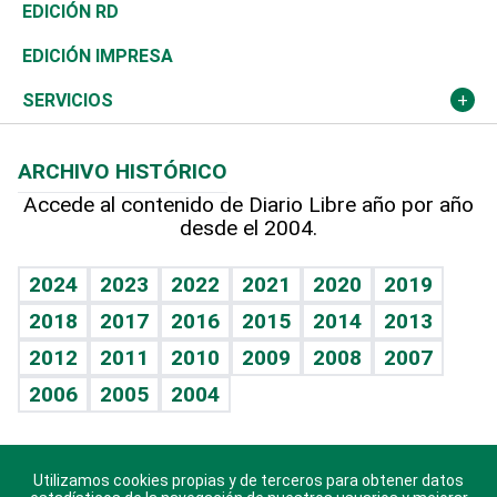
Ocenanía
Telecom.
Sociales
Tenis
El Espía
Historia
Revista
EDICIÓN RD
Caribe
Global y variable
Novedades
Olimpismo
Noticiero Poteleche
Martes de tecnología
Deportes
EDICIÓN IMPRESA
Resto del mundo
Economía personal
Podcast Arte Libre
Más deportes
Columnistas
Cambio climático
Opinión
SERVICIOS
Macroeconomía
Mi mascota
Resultados deportivos
Lecturas
Planeta
Efemérides
ARCHIVO HISTÓRICO
Hablando con el pediatra
Línea de hit
Más firmas
Hecho en casa
Cumpleaños
Accede al contenido de Diario Libre año por año
desde el 2004.
Diario de nutrición
BRV
Mundo gamer
RSS
Vida y familia
TBT Deportivo
Guía del dinero
Horóscopos
2024
2023
2022
2021
2020
2019
Eñe
2018
2017
2016
2015
2014
2013
Crucigramas
2012
2011
2010
2009
2008
2007
Celebrando la vida
2006
2005
2004
Sin complejos
En pocas palabras
Utilizamos cookies propias y de terceros para obtener datos
Descarga nuestras aplicaciones para Android, iOS y
Escuchando al corazón