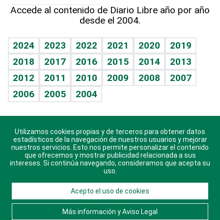
Hablando con el pediatra
Línea de hit
Más firmas
Hecho en casa
Cumpleaños
Accede al contenido de Diario Libre año por año
desde el 2004.
Diario de nutrición
BRV
Mundo gamer
RSS
Vida y familia
TBT Deportivo
Guía del dinero
Horóscopos
2024
2023
2022
2021
2020
2019
Eñe
2018
2017
2016
2015
2014
2013
Crucigramas
2012
2011
2010
2009
2008
2007
Celebrando la vida
2006
2005
2004
Sin complejos
En pocas palabras
Utilizamos cookies propias y de terceros para obtener datos
Descarga nuestras aplicaciones para Android, iOS y
Escuchando al corazón
estadísticos de la navegación de nuestros usuarios y mejorar
sistema Huawei.
nuestros servicios. Esto nos permite personalizar el contenido
que ofrecemos y mostrar publicidad relacionada a sus
Economía Personal
intereses. Si continúa navegando, consideramos que acepta su
uso.
Consulta Libre
Acepto el uso de cookies
© 2021 Diario Libre, todos los derechos reservados.
Consulta el
Aviso Legal
. Ponte en
Contacto
con
Más información y Aviso Legal