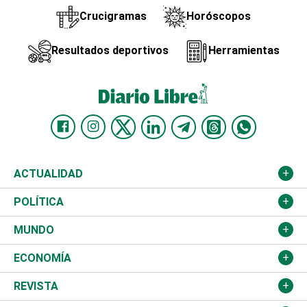
Crucigramas
Horóscopos
Resultados deportivos
Herramientas
ACTUALIDAD
Nacional
POLÍTICA
Ciudad
Partidos
MUNDO
Educación
JCE
Estados Unidos
ECONOMÍA
Salud
TSE
América Latina
Finanzas
REVISTA