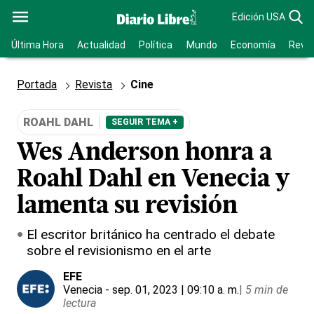
Edición USA
Última Hora
Actualidad
Política
Mundo
Economía
Revis
Portada
Revista
Cine
ROAHL DAHL
SEGUIR TEMA +
Wes Anderson honra a
Roahl Dahl en Venecia y
lamenta su revisión
El escritor británico ha centrado el debate
sobre el revisionismo en el arte
EFE
Venecia
- sep. 01, 2023 | 09:10 a. m.
|
5 min de
lectura