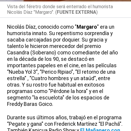
Vista del féretro donde será enterrado el humorista
Nicolás Díaz "Margaro". (
FUENTE EXTERNA
)
Nicolás Díaz, conocido como "
Margaro
" era un
humorista innato. Su repentismo sorprendía y
sacaba carcajadas por doquier. Su gracia y
talento le hicieron merecedor del premio
Casandra (Soberano) como comediante del año
en la década de los 90, se destacó en
importantes papeles en el cine, en las películas
“Nueba Yol 3”, “Perico Ripiao”, “El retorno de una
estrella” , “Cuatro hombres y un ataúd”, entre
otras. Y su rostro fue habitual en exitosos
programas como "Pérdone la hora" y en el
segmento "la escuelota" de los espacios de
Freddy Baras Goico.
Durante sus últimos años, trabajó en el programa
“Pegate y gana” con Frederick Martínez “El Pachá”.
También Kapicua Radio Show y
El Mañanero con