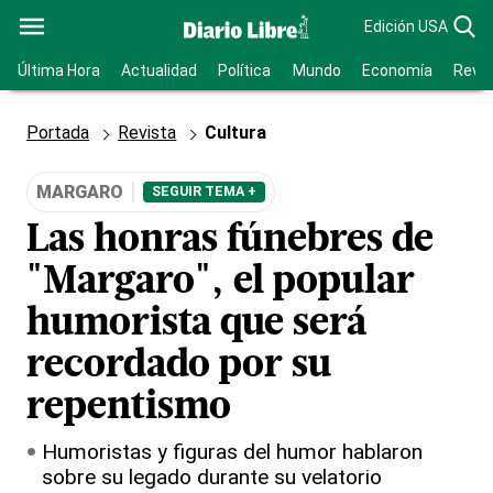
Edición USA
Última Hora
Actualidad
Política
Mundo
Economía
Revis
Portada
Revista
Cultura
MARGARO
SEGUIR TEMA +
Las honras fúnebres de
"Margaro", el popular
humorista que será
recordado por su
repentismo
Humoristas y figuras del humor hablaron
sobre su legado durante su velatorio