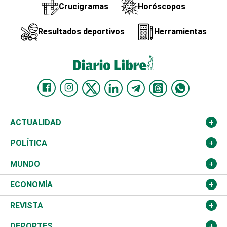
Crucigramas
Horóscopos
Resultados deportivos
Herramientas
ACTUALIDAD
Nacional
POLÍTICA
Ciudad
Partidos
MUNDO
Educación
JCE
Estados Unidos
ECONOMÍA
Salud
TSE
América Latina
Finanzas
REVISTA
Justicia
Congreso Nacional
Haití
Turismo
Música
DEPORTES