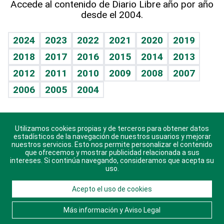
Accede al contenido de Diario Libre año por año
desde el 2004.
Diario de nutrición
BRV
Mundo gamer
RSS
Vida y familia
TBT Deportivo
Guía del dinero
Horóscopos
2024
2023
2022
2021
2020
2019
Eñe
2018
2017
2016
2015
2014
2013
Crucigramas
2012
2011
2010
2009
2008
2007
Celebrando la vida
2006
2005
2004
Sin complejos
En pocas palabras
Utilizamos cookies propias y de terceros para obtener datos
Descarga nuestras aplicaciones para Android, iOS y
Escuchando al corazón
estadísticos de la navegación de nuestros usuarios y mejorar
sistema Huawei.
nuestros servicios. Esto nos permite personalizar el contenido
que ofrecemos y mostrar publicidad relacionada a sus
Economía Personal
intereses. Si continúa navegando, consideramos que acepta su
uso.
Consulta Libre
Acepto el uso de cookies
© 2021 Diario Libre, todos los derechos reservados.
Consulta el
Aviso Legal
. Ponte en
Contacto
con
Más información y Aviso Legal
nosotros y conoce más sobre Diario Libre