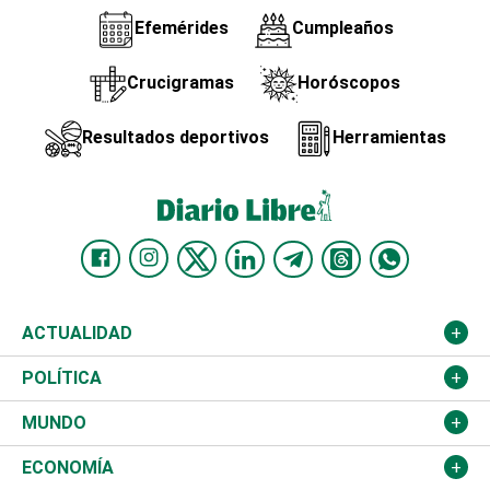
Efemérides
Cumpleaños
Crucigramas
Horóscopos
Resultados deportivos
Herramientas
ACTUALIDAD
Nacional
POLÍTICA
Ciudad
Partidos
MUNDO
Educación
JCE
Estados Unidos
ECONOMÍA