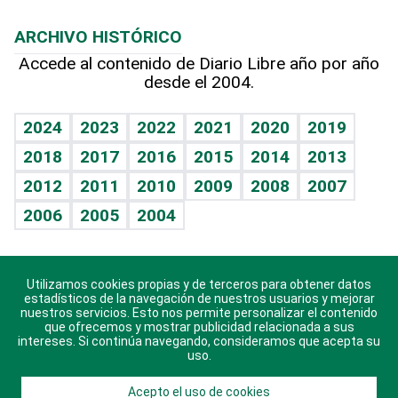
Macroeconomía
Mi mascota
Resultados deportivos
Lecturas
Planeta
Efemérides
ARCHIVO HISTÓRICO
Hablando con el pediatra
Línea de hit
Más firmas
Hecho en casa
Cumpleaños
Accede al contenido de Diario Libre año por año
desde el 2004.
Diario de nutrición
BRV
Mundo gamer
RSS
Vida y familia
TBT Deportivo
Guía del dinero
Horóscopos
2024
2023
2022
2021
2020
2019
Eñe
2018
2017
2016
2015
2014
2013
Crucigramas
2012
2011
2010
2009
2008
2007
Celebrando la vida
2006
2005
2004
Sin complejos
En pocas palabras
Utilizamos cookies propias y de terceros para obtener datos
Descarga nuestras aplicaciones para Android, iOS y
Escuchando al corazón
estadísticos de la navegación de nuestros usuarios y mejorar
sistema Huawei.
nuestros servicios. Esto nos permite personalizar el contenido
que ofrecemos y mostrar publicidad relacionada a sus
Economía Personal
intereses. Si continúa navegando, consideramos que acepta su
uso.
Consulta Libre
Acepto el uso de cookies