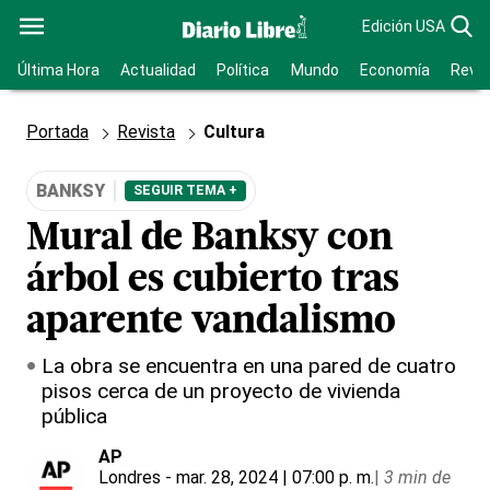
Edición USA
Última Hora
Actualidad
Política
Mundo
Economía
Revis
Portada
Revista
Cultura
BANKSY
SEGUIR TEMA +
Mural de Banksy con
árbol es cubierto tras
aparente vandalismo
La obra se encuentra en una pared de cuatro
pisos cerca de un proyecto de vivienda
pública
AP
Londres
- mar. 28, 2024 | 07:00 p. m.
|
3 min de