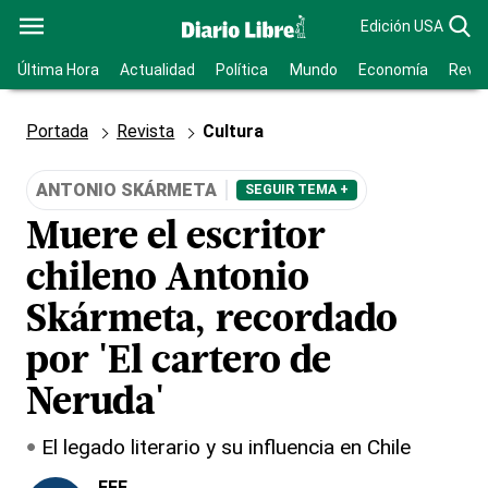
Edición USA
Última Hora
Actualidad
Política
Mundo
Economía
Revis
Portada
Revista
Cultura
ANTONIO SKÁRMETA
SEGUIR TEMA +
Muere el escritor
chileno Antonio
Skármeta, recordado
por 'El cartero de
Neruda'
El legado literario y su influencia en Chile
EFE