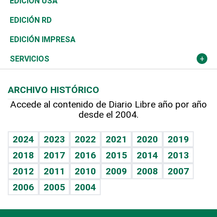
Tecnología
Economía
EDICIÓN USA
Ocenanía
Telecom.
Sociales
Tenis
El Espía
Historia
Revista
EDICIÓN RD
Caribe
Global y variable
Novedades
Olimpismo
Noticiero Poteleche
Martes de tecnología
Deportes
EDICIÓN IMPRESA
Resto del mundo
Economía personal
Podcast Arte Libre
Más deportes
Columnistas
Cambio climático
Opinión
SERVICIOS
Macroeconomía
Mi mascota
Resultados deportivos
Lecturas
Planeta
Efemérides
ARCHIVO HISTÓRICO
Hablando con el pediatra
Línea de hit
Más firmas
Hecho en casa
Cumpleaños
Accede al contenido de Diario Libre año por año
desde el 2004.
Diario de nutrición
BRV
Mundo gamer
RSS
Vida y familia
TBT Deportivo
Guía del dinero
Horóscopos
2024
2023
2022
2021
2020
2019
Eñe
2018
2017
2016
2015
2014
2013
Crucigramas
2012
2011
2010
2009
2008
2007
Celebrando la vida
2006
2005
2004
Sin complejos
En pocas palabras