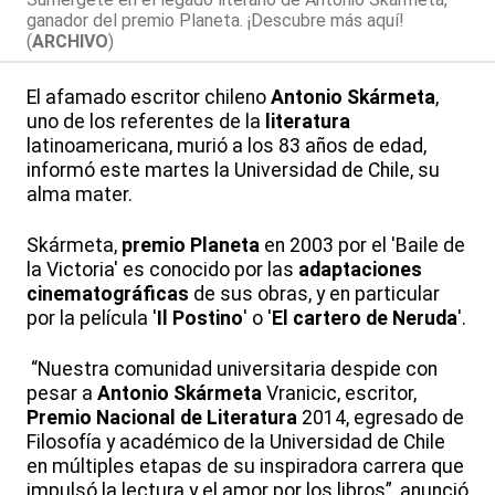
ganador del premio Planeta. ¡Descubre más aquí!
(
ARCHIVO
)
El afamado escritor chileno
Antonio Skármeta
,
uno de los referentes de la
literatura
latinoamericana, murió a los 83 años de edad,
informó este martes la Universidad de Chile, su
alma mater.
Skármeta,
premio Planeta
en 2003 por el 'Baile de
la Victoria' es conocido por las
adaptaciones
cinematográficas
de sus obras, y en particular
por la película '
Il Postino
' o '
El cartero de Neruda
'.
“Nuestra comunidad universitaria despide con
pesar a
Antonio Skármeta
Vranicic, escritor,
Premio Nacional de Literatura
2014, egresado de
Filosofía y académico de la Universidad de Chile
en múltiples etapas de su inspiradora carrera que
impulsó la lectura y el amor por los libros”, anunció