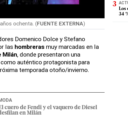
ACT
Los
34 %
 años ochenta. (
FUENTE EXTERNA
)
adores Domenico Dolce y Stefano
or las
hombreras
muy marcadas en la
 Milán
, donde presentaron una
 como auténtico protagonista para
a próxima temporada otoño/invierno.
MODA
El cuero de Fendi y el vaquero de Diesel
desfilan en Milán