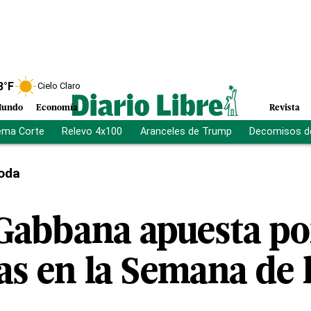
8
°F
Cielo Claro
undo
Economía
Revista
ema Corte
Relevo 4x100
Aranceles de Trump
Decomisos d
oda
Gabbana apuesta por
s en la Semana de 