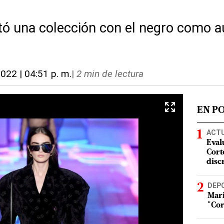
tó una colección con el negro como a
2022 | 04:51 p. m.
|
2 min de lectura
EN P
ACT
Eval
Corte
disc
DEP
Mari
"Cor