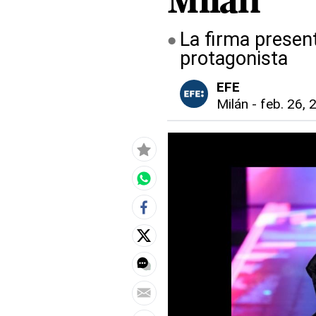
Milán
La firma presen
protagonista
EFE
Milán
-
feb. 26, 