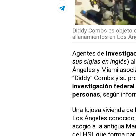
Diddy Combs es objeto d
allanamientos en Los Áng
Agentes de
Investiga
sus siglas en inglés
) a
Ángeles y Miami asoci
“Diddy” Combs y su pr
investigación federal
personas
, según info
Una lujosa vivienda de
Los Ángeles conocido 
acogió a la antigua Ma
del HSI, que forma pa