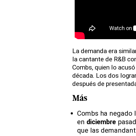
La demanda era similar
la cantante de R&B co
Combs, quien lo acusó d
década. Los dos logra
después de presentada 
Más
Combs ha negado la
en
diciembre
pasado
que las demandante