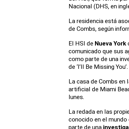
Nacional (DHS, en ingl
La residencia está aso
de Combs, según infor
El HSI de
Nueva
York
c
comunicado que sus ag
como parte de una inve
de ‘I’ll Be Missing You’.
La casa de Combs en l
artificial de Miami Bea
lunes.
La redada en las prop
conocido en el mundo 
parte de una
investiga