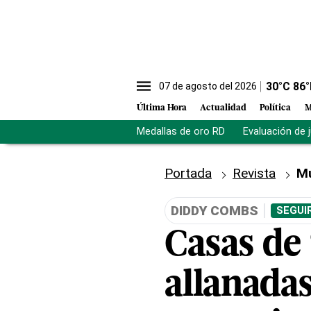
30
°C
86
°
07 de agosto del 2026
Última Hora
Actualidad
Política
M
Medallas de oro RD
Evaluación de 
Portada
Revista
M
DIDDY COMBS
SEGUI
Casas de
allanadas