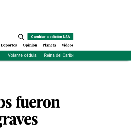
Cambiar a edición USA
Deportes
Opinión
Planeta
Videos
s
Volante cédula
Reina del Caribe
Clausura Juegos Centro
bs fueron
graves