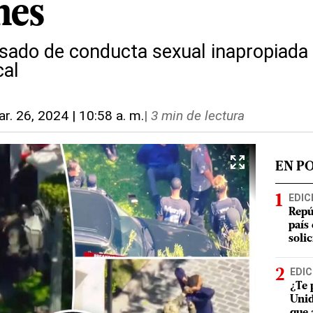
nes
usado de conducta sexual inapropiada 
cal
r. 26, 2024 | 10:58 a. m.
|
3 min de lectura
EN P
EDIC
Repú
país
soli
EDIC
¿Te 
Unid
que 