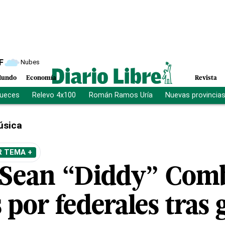
F
Nubes
undo
Economía
Revista
jueces
Relevo 4x100
Román Ramos Uría
Nuevas provincia
úsica
R TEMA +
 Sean “Diddy” Com
 por federales tras 