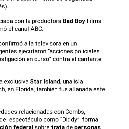
és).
ciada con la productora
Bad
Boy
Films
mó el canal ABC.
onfirmó a la televisora en un
entes ejecutaron “acciones policiales
stigación en curso” contra el cantante
a exclusiva
Star
Island
, una isla
ch, en Florida, también fue allanada este
iedades relacionadas con Combs,
del espectáculo como “Diddy”, forma
ción federal
sobre
trata
de
personas