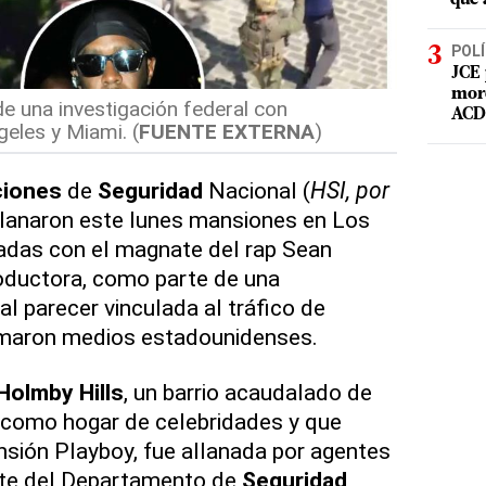
POLÍ
JCE 
mord
e una investigación federal con
ACD 
eles y Miami. (
FUENTE EXTERNA
)
ciones
de
Seguridad
Nacional (
HSI, por
llanaron este lunes mansiones en Los
adas con el magnate del rap Sean
oductora, como parte de una
al parecer vinculada al tráfico de
rmaron medios estadounidenses.
Holmby
Hills
, un barrio acaudalado de
como hogar de celebridades y que
nsión Playboy, fue allanada por agentes
rte del Departamento de
Seguridad