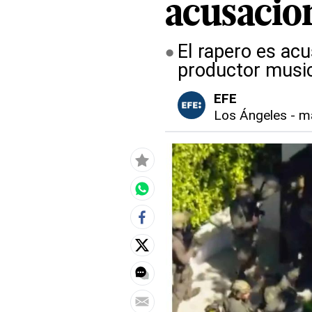
acusacio
El rapero es ac
productor musi
EFE
Los Ángeles
-
ma