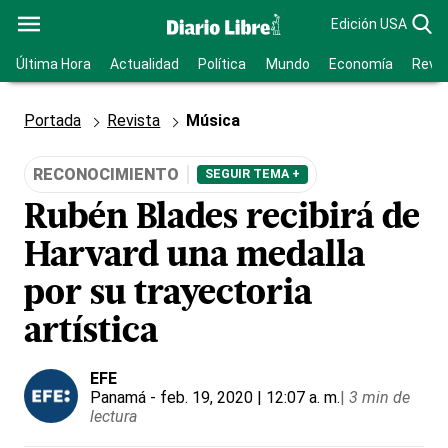
Edición USA
Última Hora
Actualidad
Política
Mundo
Economía
Revis
Portada
Revista
Música
RECONOCIMIENTO
SEGUIR TEMA +
Rubén Blades recibirá de
Harvard una medalla
por su trayectoria
artística
EFE
Panamá
- feb. 19, 2020 | 12:07 a. m.
|
3 min de
lectura