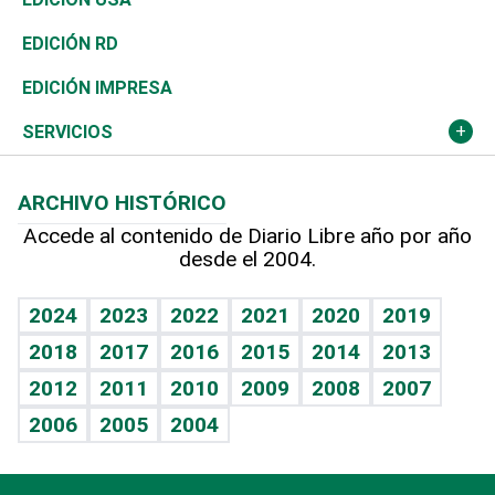
Ocenanía
Telecom.
Sociales
Tenis
El Espía
Historia
Revista
EDICIÓN RD
Caribe
Global y variable
Novedades
Olimpismo
Noticiero Poteleche
Martes de tecnología
Deportes
EDICIÓN IMPRESA
Resto del mundo
Economía personal
Podcast Arte Libre
Más deportes
Columnistas
Cambio climático
Opinión
SERVICIOS
Macroeconomía
Mi mascota
Resultados deportivos
Lecturas
Planeta
Efemérides
ARCHIVO HISTÓRICO
Hablando con el pediatra
Línea de hit
Más firmas
Hecho en casa
Cumpleaños
Accede al contenido de Diario Libre año por año
desde el 2004.
Diario de nutrición
BRV
Mundo gamer
RSS
Vida y familia
TBT Deportivo
Guía del dinero
Horóscopos
2024
2023
2022
2021
2020
2019
Eñe
2018
2017
2016
2015
2014
2013
Crucigramas
2012
2011
2010
2009
2008
2007
Celebrando la vida
2006
2005
2004
Sin complejos
En pocas palabras