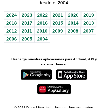
desde el 2004.
Diario de nutrición
Libreta deportiva
Lecturas
Mundo gamer
RSS
Vida y familia
BRV
Más firmas
Guía del dinero
Horóscopos
2024
2023
2022
2021
2020
2019
Eñe
TBT Deportivo
2018
2017
2016
2015
2014
2013
2012
2011
2010
2009
2008
2007
Celebrando la vida
2006
2005
2004
Sin complejos
En pocas palabras
Descarga nuestras aplicaciones para Android, iOS y
Escuchando al corazón
sistema Huawei.
Economía Personal
Consulta Libre
© 2021 Diario Libre, todos los derechos reservados.