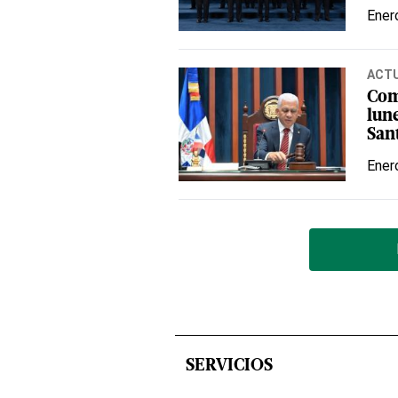
Ener
ACT
Com
lun
San
Ener
SERVICIOS