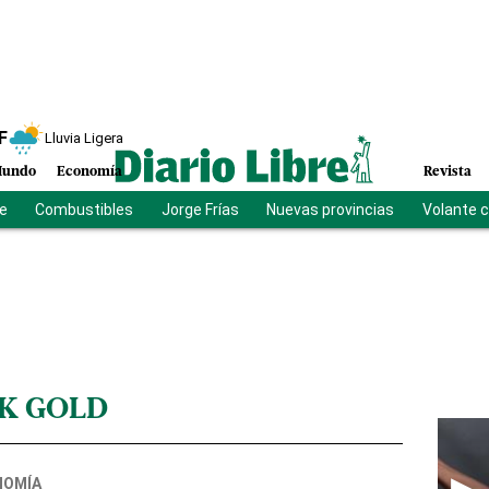
F
Lluvia Ligera
undo
Economía
Revista
be
Combustibles
Jorge Frías
Nuevas provincias
Volante 
K GOLD
NOMÍA