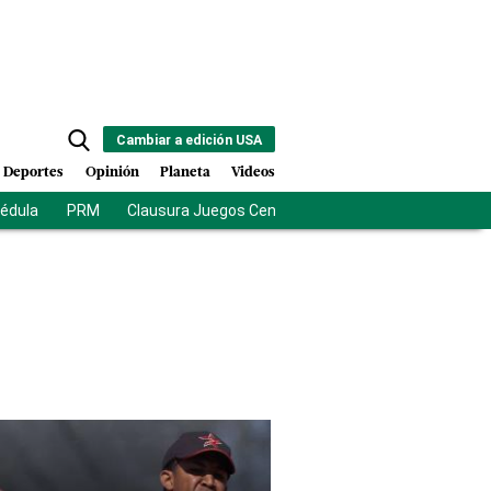
Cambiar a edición USA
Deportes
Opinión
Planeta
Videos
cédula
PRM
Clausura Juegos Centroamericanos
De la Esprie