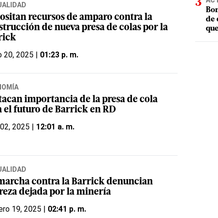
AC
UALIDAD
Bom
ositan recursos de amparo contra la
de 
strucción de nueva presa de colas por la
que
rick
 20, 2025 |
01:23 p. m.
NOMÍA
tacan importancia de la presa de cola
a el futuro de Barrick en RD
 02, 2025 |
12:01 a. m.
UALIDAD
marcha contra la Barrick denuncian
reza dejada por la minería
ero 19, 2025 |
02:41 p. m.