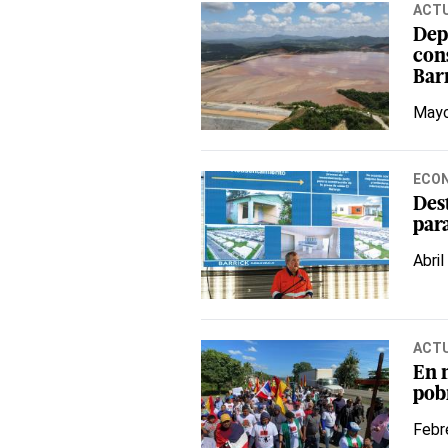
ACT
Dep
con
Bar
Mayo
ECO
Des
par
Abril
ACT
En 
pob
Febr