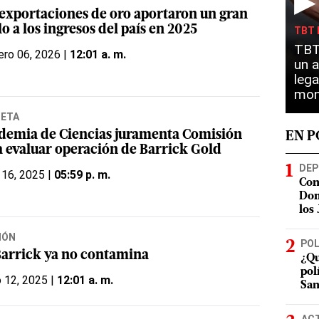
▶
 exportaciones de oro aportaron un gran
lo a los ingresos del país en 2025
TBT 
TBT 
ero 06, 2026 |
12:01 a. m.
un a
lega
mon
NETA
demia de Ciencias juramenta Comisión
EN 
a evaluar operación de Barrick Gold
DEP
 16, 2025 |
05:59 p. m.
Con
Dom
los
IÓN
POL
Barrick ya no contamina
¿Qu
pol
o 12, 2025 |
12:01 a. m.
San