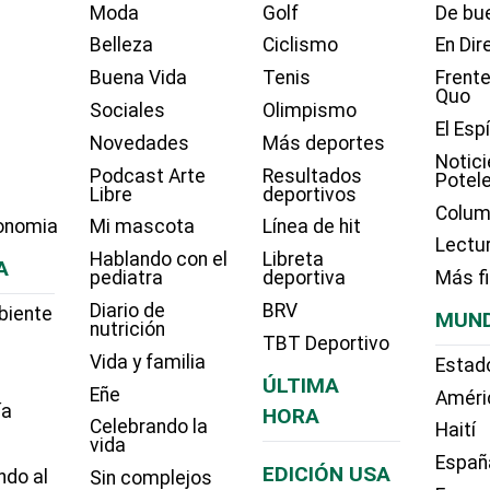
Moda
Golf
De bue
Belleza
Ciclismo
En Dir
Buena Vida
Tenis
Frente
Quo
Sociales
Olimpismo
El Esp
Novedades
Más deportes
Notici
Podcast Arte
Resultados
Potel
Libre
deportivos
Colum
onomia
Mi mascota
Línea de hit
Lectu
Hablando con el
Libreta
A
pediatra
deportiva
Más f
Diario de
BRV
biente
MUN
nutrición
TBT Deportivo
Vida y familia
Estad
ÚLTIMA
Eñe
Améri
ía
HORA
Celebrando la
Haití
vida
Españ
EDICIÓN USA
ndo al
Sin complejos