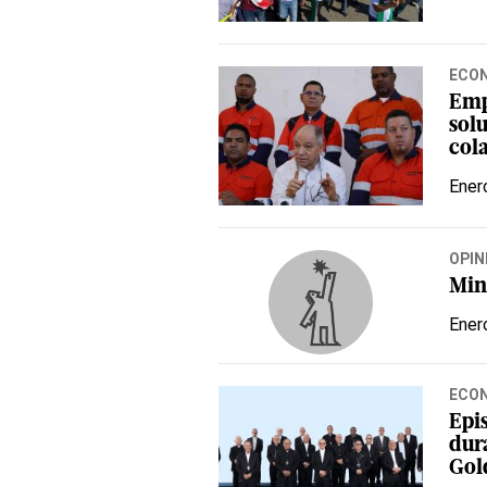
ECO
Emp
sol
col
Ener
OPIN
Min
Ener
ECO
Epi
dur
Gol