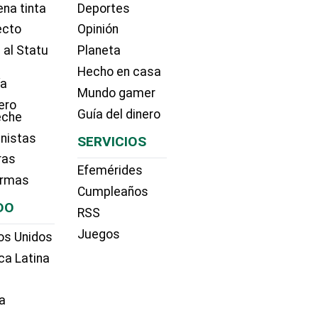
na tinta
Deportes
ecto
Opinión
 al Statu
Planeta
Hecho en casa
ía
Mundo gamer
ero
Guía del dinero
eche
nistas
SERVICIOS
ras
Efemérides
irmas
Cumpleaños
DO
RSS
Juegos
os Unidos
ca Latina
a