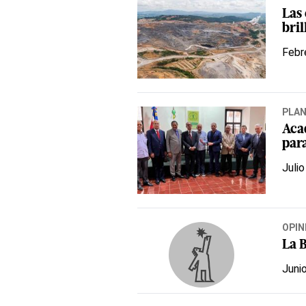
Las
bril
Febr
PLA
Aca
par
Julio
OPIN
La 
Juni