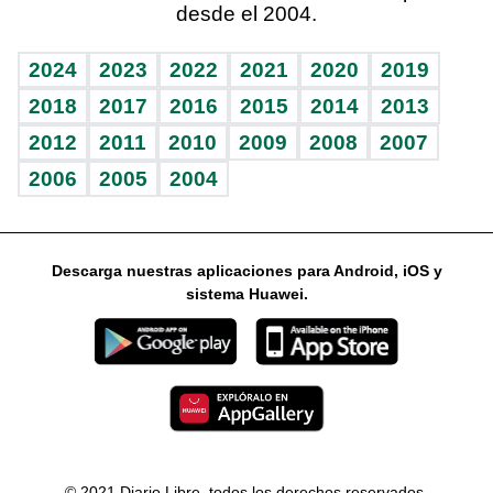
desde el 2004.
Diario de nutrición
Libreta deportiva
Lecturas
Mundo gamer
RSS
Vida y familia
BRV
Más firmas
Guía del dinero
Horóscopos
2024
2023
2022
2021
2020
2019
Eñe
TBT Deportivo
2018
2017
2016
2015
2014
2013
2012
2011
2010
2009
2008
2007
Celebrando la vida
2006
2005
2004
Sin complejos
En pocas palabras
Descarga nuestras aplicaciones para Android, iOS y
Escuchando al corazón
sistema Huawei.
Economía Personal
Consulta Libre
© 2021 Diario Libre, todos los derechos reservados.