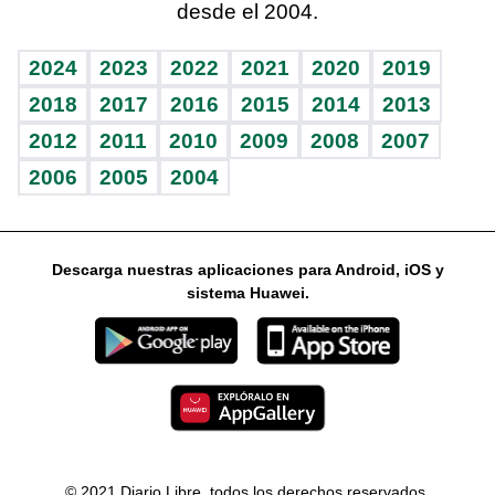
desde el 2004.
Diario de nutrición
Libreta deportiva
Lecturas
Mundo gamer
RSS
Vida y familia
BRV
Más firmas
Guía del dinero
Horóscopos
2024
2023
2022
2021
2020
2019
Eñe
TBT Deportivo
2018
2017
2016
2015
2014
2013
2012
2011
2010
2009
2008
2007
Celebrando la vida
2006
2005
2004
Sin complejos
En pocas palabras
Descarga nuestras aplicaciones para Android, iOS y
Escuchando al corazón
sistema Huawei.
Economía Personal
Consulta Libre
© 2021 Diario Libre, todos los derechos reservados.