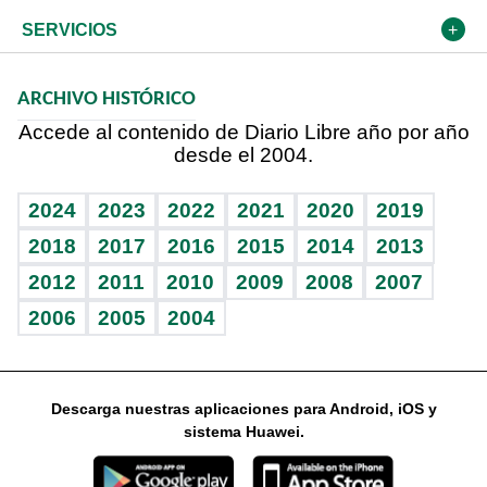
Resto del mundo
Economía personal
Podcast Arte Libre
Más deportes
El Espía
Cambio climático
Opinión
SERVICIOS
Macroeconomía
Mi mascota
Resultados deportivos
Noticiero Poteleche
Planeta
Efemérides
ARCHIVO HISTÓRICO
Hablando con el pediatra
Línea de hit
Columnistas
Hecho en casa
Cumpleaños
Accede al contenido de Diario Libre año por año
desde el 2004.
Diario de nutrición
Libreta deportiva
Lecturas
Mundo gamer
RSS
Vida y familia
BRV
Más firmas
Guía del dinero
Horóscopos
2024
2023
2022
2021
2020
2019
Eñe
TBT Deportivo
2018
2017
2016
2015
2014
2013
2012
2011
2010
2009
2008
2007
Celebrando la vida
2006
2005
2004
Sin complejos
En pocas palabras
Descarga nuestras aplicaciones para Android, iOS y
Escuchando al corazón
sistema Huawei.
Economía Personal