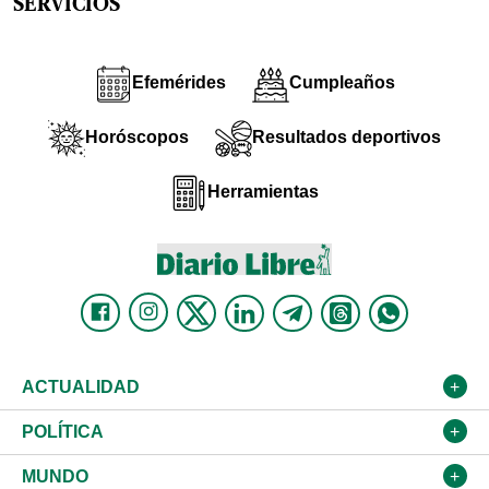
SERVICIOS
Efemérides
Cumpleaños
Horóscopos
Resultados deportivos
Herramientas
ACTUALIDAD
Nacional
POLÍTICA
Ciudad
Partidos
MUNDO