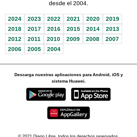
desde el 2004.
Diario de nutrición
Libreta deportiva
Lecturas
Mundo gamer
RSS
Vida y familia
BRV
Más firmas
Guía del dinero
Horóscopos
2024
2023
2022
2021
2020
2019
Eñe
TBT Deportivo
2018
2017
2016
2015
2014
2013
2012
2011
2010
2009
2008
2007
Celebrando la vida
2006
2005
2004
Sin complejos
En pocas palabras
Descarga nuestras aplicaciones para Android, iOS y
Escuchando al corazón
sistema Huawei.
Economía Personal
Consulta Libre
© 2021 Diario Libre, todos los derechos reservados.