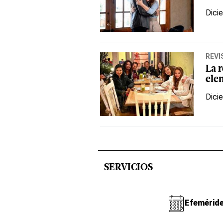
Dici
REVI
La r
ele
Dici
SERVICIOS
Efemérid