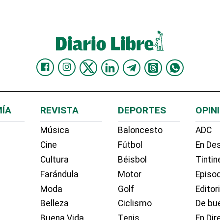
ÍA
REVISTA
DEPORTES
OPIN
Música
Baloncesto
ADC
Cine
Fútbol
En Des
Cultura
Béisbol
Tintin
Farándula
Motor
Episo
Moda
Golf
Editor
Belleza
Ciclismo
De bue
Buena Vida
Tenis
En Dir