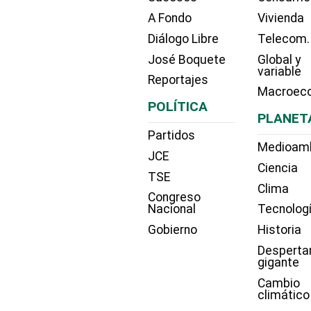
A Fondo
Vivienda
Diálogo Libre
Telecom.
José Boquete
Global y
variable
Reportajes
Macroec
POLÍTICA
PLANET
Partidos
Medioam
JCE
Ciencia
TSE
Clima
Congreso
Nacional
Tecnolog
Gobierno
Historia
Desperta
gigante
Cambio
climático