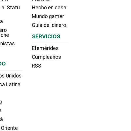
 al Statu
Hecho en casa
Mundo gamer
ía
Guía del dinero
ero
eche
SERVICIOS
nistas
Efemérides
Cumpleaños
DO
RSS
os Unidos
ca Latina
a
a
dá
 Oriente