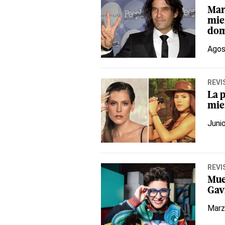
Mar
mien
dom
Agos
REVI
La p
mie
Juni
REVI
Mue
Gavi
Marz