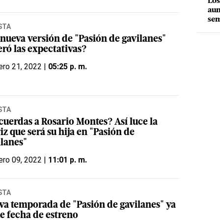
Los
aum
sem
STA
 nueva versión de "Pasión de gavilanes"
eró las expectativas?
ero 21, 2022 |
05:25 p. m.
STA
cuerdas a Rosario Montes? Así luce la
iz que será su hija en "Pasión de
ilanes"
ero 09, 2022 |
11:01 p. m.
STA
va temporada de "Pasión de gavilanes" ya
ne fecha de estreno