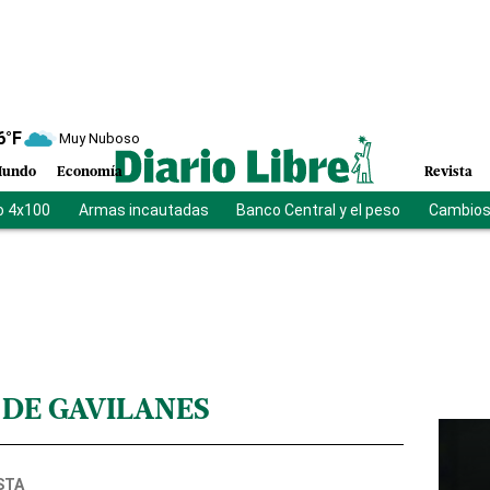
6
°F
Muy Nuboso
undo
Economía
Revista
o 4x100
Armas incautadas
Banco Central y el peso
Cambios 
 DE GAVILANES
STA