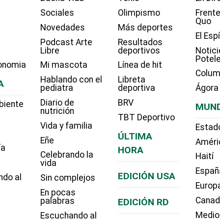
Sociales
Olimpismo
Frente
Quo
Novedades
Más deportes
El Esp
Podcast Arte
Resultados
Libre
deportivos
Notici
Potel
onomia
Mi mascota
Línea de hit
Colum
Hablando con el
Libreta
A
pediatra
deportiva
Ágora
Diario de
BRV
biente
MUN
nutrición
TBT Deportivo
Vida y familia
Estad
ÚLTIMA
Eñe
Améri
ía
HORA
Celebrando la
Haití
vida
Españ
EDICIÓN USA
ndo al
Sin complejos
Europ
En pocas
Cana
palabras
EDICIÓN RD
Medio
Escuchando al