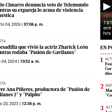
▶
io Cimarro denuncia veto de Telemundo
tras su expareja lo acusa de violencia
éstica
TBT 
TBT
to 04, 2026 |
07:06 p. m.
entr
hit
STA
esadilla que vivió la actriz Zharick León
EN 
ntras rodaba "Pasión de Gavilanes"
ACT
o 04, 2024 |
10:52 a. m.
Eva
Cort
dis
STA
DE
re Ana Piñeres, productora de "Pasión de
Mar
lanes 2" y "Pálpito"
"Co
o 20, 2023 |
12:36 p. m.
AC