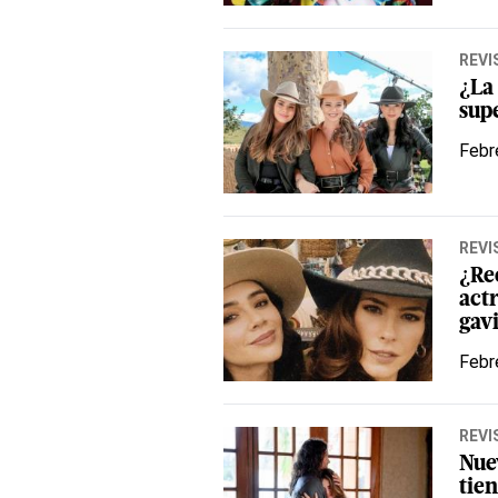
REVI
¿La
sup
Febr
REVI
¿Re
actr
gav
Febr
REVI
Nue
tie