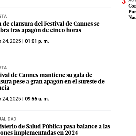
AC
Cor
Pum
STA
Na
 de clausura del Festival de Cannes se
ebra tras apagón de cinco horas
 24, 2025 |
01:01 p. m.
STA
tival de Cannes mantiene su gala de
sura pese a gran apagón en el sureste de
ncia
 24, 2025 |
09:56 a. m.
UALIDAD
sterio de Salud Pública pasa balance a las
iones implementadas en 2024