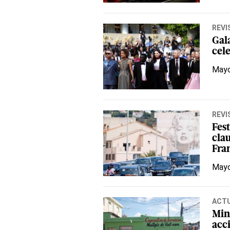
REVI
Gala
cel
Mayo
REVI
Fes
clau
Fra
Mayo
ACT
Mini
acc