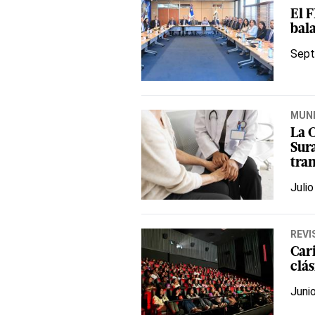
El 
bal
Sept
MUN
La O
Sur
tra
Julio
REVI
Car
clás
Juni