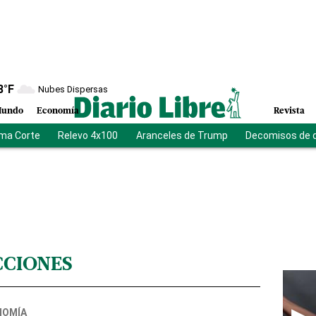
8
°F
Nubes Dispersas
undo
Economía
Revista
ma Corte
Relevo 4x100
Aranceles de Trump
Decomisos de 
CCIONES
NOMÍA