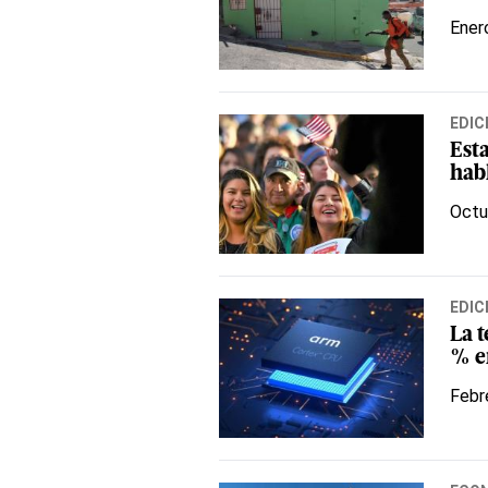
Ener
EDIC
Est
hab
Octu
EDIC
La 
% en
Febr