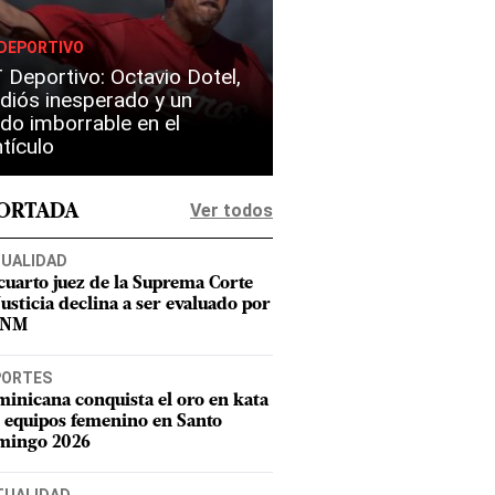
DEPORTIVO
Deportivo: Octavio Dotel,
diós inesperado y un
do imborrable en el
tículo
Ver todos
PORTADA
UALIDAD
cuarto juez de la Suprema Corte
Justicia declina a ser evaluado por
CNM
PORTES
inicana conquista el oro en kata
 equipos femenino en Santo
mingo 2026