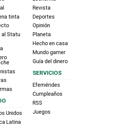
ial
Revista
na tinta
Deportes
ecto
Opinión
 al Statu
Planeta
Hecho en casa
ía
Mundo gamer
ero
Guía del dinero
eche
nistas
SERVICIOS
ras
Efemérides
irmas
Cumpleaños
DO
RSS
Juegos
os Unidos
ca Latina