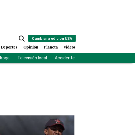
Cambiar a edición USA
Deportes
Opinión
Planeta
Videos
droga
Televisión local
Accidente Los Ríos
Fuerza antipandilla