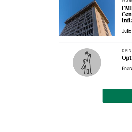
ECO
FMI
Cen
inf
Julio
OPIN
Opt
Ener