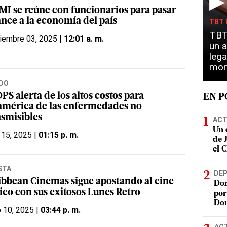
▶
FMI se reúne con funcionarios para pasar
ance a la economía del país
TBT 
TBT 
iembre 03, 2025 |
12:01 a. m.
un a
lega
mon
DO
PS alerta de los altos costos para
EN 
américa de las enfermedades no
nsmisibles
ACT
Un 
 15, 2025 |
01:15 p. m.
de 
el 
STA
DE
ibbean Cinemas sigue apostando al cine
Dom
ico con sus exitosos Lunes Retro
por
Do
o 10, 2025 |
03:44 p. m.