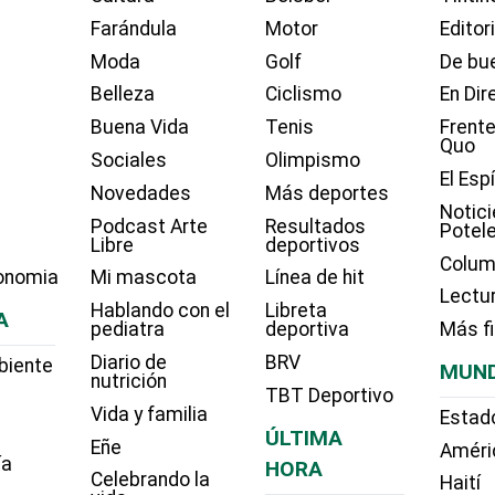
Farándula
Motor
Editor
Moda
Golf
De bue
Belleza
Ciclismo
En Dir
Buena Vida
Tenis
Frente
Quo
Sociales
Olimpismo
El Esp
Novedades
Más deportes
Notici
Podcast Arte
Resultados
Potel
Libre
deportivos
Colum
onomia
Mi mascota
Línea de hit
Lectu
Hablando con el
Libreta
A
pediatra
deportiva
Más f
Diario de
BRV
biente
MUN
nutrición
TBT Deportivo
Vida y familia
Estad
ÚLTIMA
Eñe
Améri
ía
HORA
Celebrando la
Haití