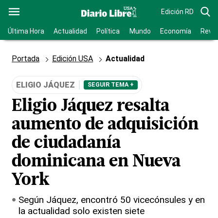
Edición RD
Última Hora
Actualidad
Política
Mundo
Economía
Revis
Portada
Edición USA
Actualidad
ELIGIO JÁQUEZ
SEGUIR TEMA +
Eligio Jáquez resalta
aumento de adquisición
de ciudadanía
dominicana en Nueva
York
Según Jáquez, encontró 50 vicecónsules y en
la actualidad solo existen siete