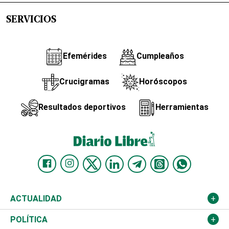
SERVICIOS
Efemérides
Cumpleaños
Crucigramas
Horóscopos
Resultados deportivos
Herramientas
ACTUALIDAD
Nacional
POLÍTICA