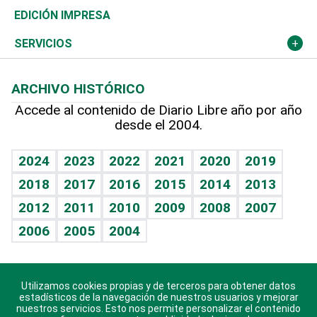
Caribe
Global y variable
Novedades
Olimpismo
Noticiero Poteleche
Martes de tecnología
Deportes
EDICIÓN IMPRESA
Resto del mundo
Economía personal
Podcast Arte Libre
Más deportes
Columnistas
Cambio climático
Opinión
SERVICIOS
Macroeconomía
Mi mascota
Resultados deportivos
Lecturas
Planeta
Efemérides
ARCHIVO HISTÓRICO
Hablando con el pediatra
Línea de hit
Más firmas
Hecho en casa
Cumpleaños
Accede al contenido de Diario Libre año por año
desde el 2004.
Diario de nutrición
BRV
Mundo gamer
RSS
Vida y familia
TBT Deportivo
Guía del dinero
Horóscopos
2024
2023
2022
2021
2020
2019
Eñe
2018
2017
2016
2015
2014
2013
Crucigramas
2012
2011
2010
2009
2008
2007
Celebrando la vida
2006
2005
2004
Sin complejos
En pocas palabras
Utilizamos cookies propias y de terceros para obtener datos
Descarga nuestras aplicaciones para Android, iOS y
Escuchando al corazón
estadísticos de la navegación de nuestros usuarios y mejorar
sistema Huawei.
nuestros servicios. Esto nos permite personalizar el contenido