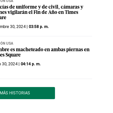
IÓN USA
cías de uniforme y de civil, cámaras y
nes vigilarán el Fin de Año en Times
are
embre 30, 2024 |
03:58 p. m.
IÓN USA
bre es macheteado en ambas piernas en
es Square
 30, 2024 |
04:14 p. m.
MÁS HISTORIAS