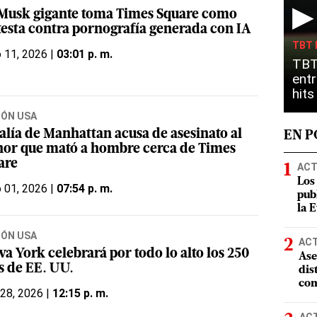
▶
Musk gigante toma Times Square como
testa contra pornografía generada con IA
TBT 
o 11, 2026 |
03:01 p. m.
TBT
entr
hit
IÓN USA
calía de Manhattan acusa de asesinato al
EN 
or que mató a hombre cerca de Times
are
ACT
Los
o 01, 2026 |
07:54 p. m.
pub
la 
IÓN USA
AC
a York celebrará por todo lo alto los 250
Ase
s de EE. UU.
dis
com
 28, 2026 |
12:15 p. m.