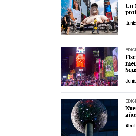
Un 
pro
Juni
EDIC
Fis
men
Squ
Juni
EDIC
Nuev
año
Abril