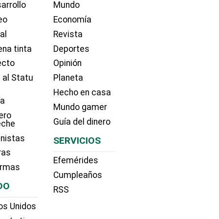
arrollo
Mundo
eo
Economía
ial
Revista
na tinta
Deportes
ecto
Opinión
 al Statu
Planeta
Hecho en casa
ía
Mundo gamer
ero
Guía del dinero
eche
nistas
SERVICIOS
ras
Efemérides
irmas
Cumpleaños
DO
RSS
os Unidos