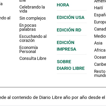
Eñe
Améri
ía
HORA
Celebrando la
Haití
vida
Españ
EDICIÓN USA
ndo al
Sin complejos
Europ
En pocas
Cana
palabras
EDICIÓN RD
Medio
Escuchando al
corazón
EDICIÓN
Asia
Economía
IMPRESA
Africa
Personal
Ocean
Consulta Libre
SOBRE
Carib
DIARIO LIBRE
Resto
mund
de al contenido de Diario Libre año por año desde el