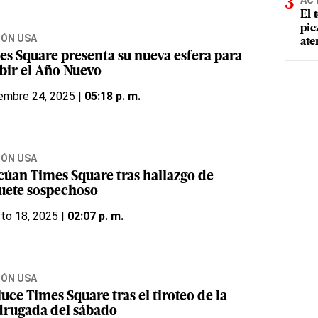
AC
El 
pie
IÓN USA
ate
es Square presenta su nueva esfera para
ibir el Año Nuevo
embre 24, 2025 |
05:18 p. m.
IÓN USA
cúan Times Square tras hallazgo de
uete sospechoso
to 18, 2025 |
02:07 p. m.
IÓN USA
luce Times Square tras el tiroteo de la
rugada del sábado