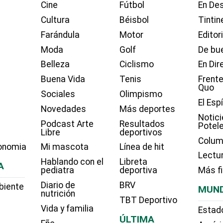
Cine
Fútbol
En Des
Cultura
Béisbol
Tintin
Farándula
Motor
Editor
Moda
Golf
De bue
Belleza
Ciclismo
En Dir
Buena Vida
Tenis
Frente
Quo
Sociales
Olimpismo
El Esp
Novedades
Más deportes
Notici
Podcast Arte
Resultados
Potel
Libre
deportivos
Colum
onomia
Mi mascota
Línea de hit
Lectu
Hablando con el
Libreta
A
pediatra
deportiva
Más f
Diario de
BRV
biente
MUN
nutrición
TBT Deportivo
Vida y familia
Estad
ÚLTIMA