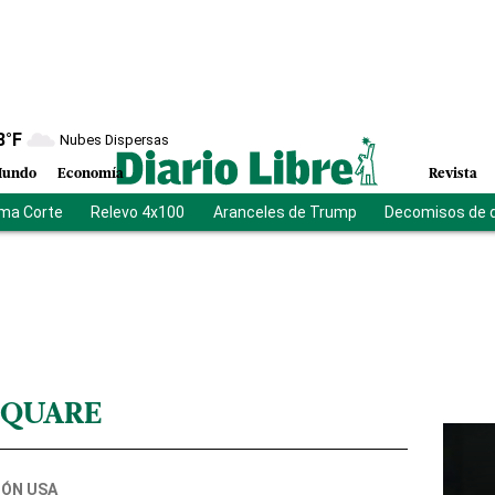
8
°F
Nubes Dispersas
undo
Economía
Revista
ma Corte
Relevo 4x100
Aranceles de Trump
Decomisos de 
SQUARE
IÓN USA