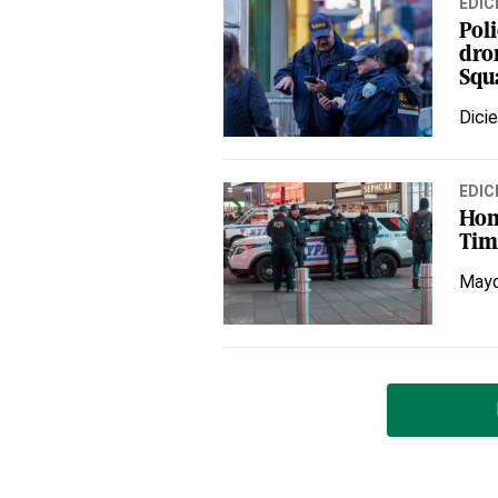
EDIC
Poli
dro
Squ
Dici
EDIC
Hom
Tim
Mayo