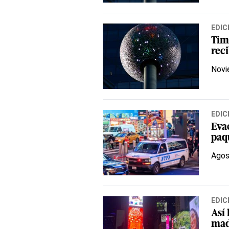
EDIC
Tim
rec
Novi
EDIC
Eva
paq
Agos
EDIC
Así 
mad