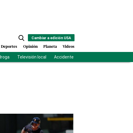
Cambiar a edición USA
Deportes
Opinión
Planeta
Videos
droga
Televisión local
Accidente Los Ríos
Fuerza antipandilla