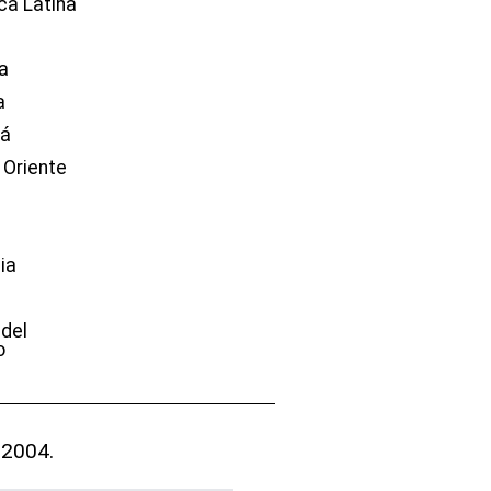
ca Latina
a
a
dá
 Oriente
ia
e
 del
o
 2004.