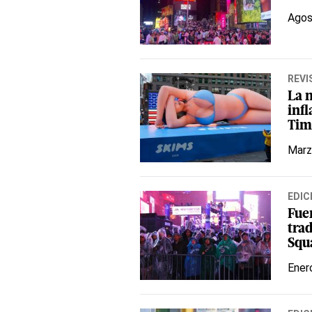
Agos
REVI
La 
inf
Tim
Marz
EDIC
Fue
tra
Squ
Ener