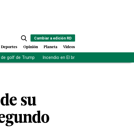
Cambiar a edición RD
Deportes
Opinión
Planeta
Videos
de golf de Trump
Incendio en El bronx
Muerte asistida en NY
de su
segundo