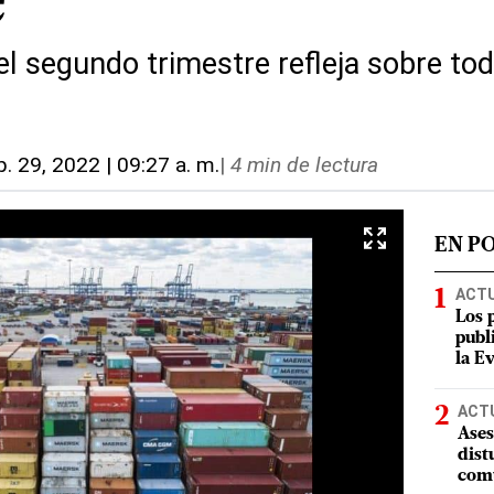
e
el segundo trimestre refleja sobre tod
p. 29, 2022 | 09:27 a. m.
|
4 min de lectura
EN P
ACT
Los 
publ
la E
ACT
Ases
dist
comu