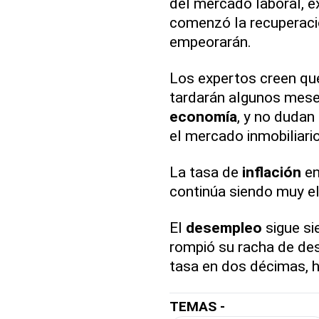
del mercado laboral, 
comenzó la recuperac
empeorarán.
Los expertos creen que
tardarán algunos meses
economía
, y no dudan
el mercado inmobiliari
La tasa de
inflación
en
continúa siendo muy el
El
desempleo
sigue si
rompió su racha de de
tasa en dos décimas, h
TEMAS -