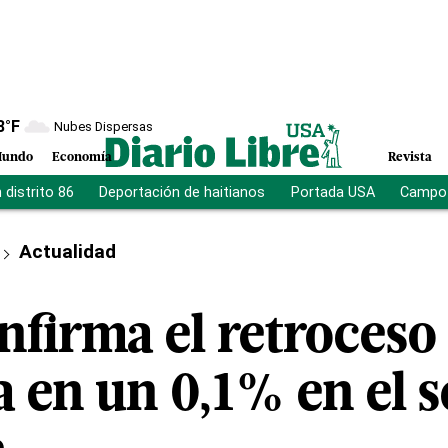
8
°F
Nubes Dispersas
undo
Economía
Revista
distrito 86
Deportación de haitianos
Portada USA
Campo 
Actualidad
firma el retroceso 
 en un 0,1% en el 