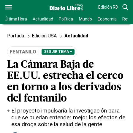
Edición RD
Última Hora
Actualidad
Política
Mundo
Economía
Revis
Portada
Edición USA
Actualidad
FENTANILO
SEGUIR TEMA +
La Cámara Baja de
EE.UU. estrecha el cerco
en torno a los derivados
del fentanilo
El proyecto impulsaría la investigación para
que se puedan entender mejor los efectos de
esa droga sobre la salud de la gente