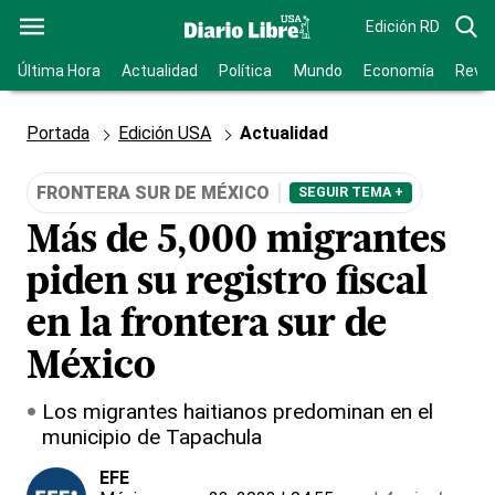
Edición RD
Última Hora
Actualidad
Política
Mundo
Economía
Revis
Portada
Edición USA
Actualidad
FRONTERA SUR DE MÉXICO
SEGUIR TEMA +
Más de 5,000 migrantes
piden su registro fiscal
en la frontera sur de
México
Los migrantes haitianos predominan en el
municipio de Tapachula
EFE