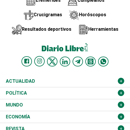
Efemérides
Cumpleaños
Crucigramas
Horóscopos
Resultados deportivos
Herramientas
ACTUALIDAD
Nacional
POLÍTICA
Ciudad
Partidos
MUNDO
Educación
JCE
Estados Unidos
ECONOMÍA
Salud
TSE
América Latina
Finanzas
REVISTA