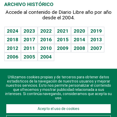
ARCHIVO HISTÓRICO
Hablando con el pediatra
Línea de hit
Más firmas
Hecho en casa
Cumpleaños
Accede al contenido de Diario Libre año por año
desde el 2004.
Diario de nutrición
BRV
Mundo gamer
RSS
Vida y familia
TBT Deportivo
Guía del dinero
Horóscopos
2024
2023
2022
2021
2020
2019
Eñe
2018
2017
2016
2015
2014
2013
Crucigramas
2012
2011
2010
2009
2008
2007
Celebrando la vida
2006
2005
2004
Sin complejos
En pocas palabras
Utilizamos cookies propias y de terceros para obtener datos
Descarga nuestras aplicaciones para Android, iOS y
Escuchando al corazón
estadísticos de la navegación de nuestros usuarios y mejorar
sistema Huawei.
nuestros servicios. Esto nos permite personalizar el contenido
que ofrecemos y mostrar publicidad relacionada a sus
Economía Personal
intereses. Si continúa navegando, consideramos que acepta su
uso.
Consulta Libre
Acepto el uso de cookies
© 2021 Diario Libre, todos los derechos reservados.