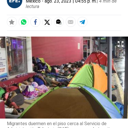
México
- ago. 23, 2023 | 04:55 p. m.
|
4 min de
lectura
Migrantes duermen en el piso cerca al Servicio de