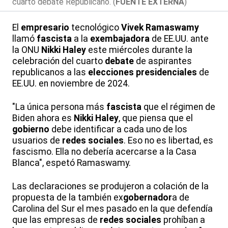
cuarto debate Republicano. (
FUENTE EXTERNA
)
El
empresario
tecnológico
Vivek Ramaswamy
llamó
fascista
a la
exembajadora
de EE.UU. ante
la ONU
Nikki Haley
este miércoles durante la
celebración del cuarto
debate
de aspirantes
republicanos a las
elecciones presidenciales
de
EE.UU. en noviembre de 2024.
"La única persona más
fascista
que el régimen de
Biden ahora es
Nikki Haley
, que piensa que el
gobierno
debe identificar a cada uno de los
usuarios de
redes sociales
. Eso no es libertad, es
fascismo. Ella no debería acercarse a la Casa
Blanca", espetó Ramaswamy.
Las declaraciones se produjeron a colación de la
propuesta de la también ex
gobernador
a de
Carolina del Sur el mes pasado en la que defendía
que las empresas de
redes sociales
prohíban a