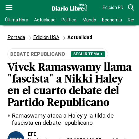
Edición RD
Última Hora
Actualidad
Política
Mundo
Economía
Revis
Portada
Edición USA
Actualidad
DEBATE REPUBLICANO
SEGUIR TEMA +
Vivek Ramaswamy llama
"fascista" a Nikki Haley
en el cuarto debate del
Partido Republicano
Ramaswamy ataca a Haley y la tilda de
fascista en debate republicano
EFE