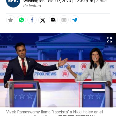
Washington
- dic. 07, 2023 | 12:39 p. m.
|
3 min
de lectura
Vivek Ramaswamy llama "fascista" a Nikki Haley en el