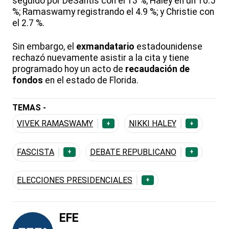
seguido por DeSantis con el 13 %; Haley en un 10.5
%; Ramaswamy registrando el 4.9 %; y Christie con
el 2.7 %.
Sin embargo, el
exmandatario
estadounidense
rechazó nuevamente asistir a la cita y tiene
programado hoy un acto de
recaudación de
fondos
en el estado de Florida.
TEMAS -
VIVEK RAMASWAMY
NIKKI HALEY
+
+
FASCISTA
DEBATE REPUBLICANO
+
+
ELECCIONES PRESIDENCIALES
+
EFE