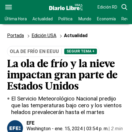
Edición RD
Última Hora
Actualidad
Política
Mundo
Economía
Revis
Portada
Edición USA
Actualidad
OLA DE FRÍO EN EEUU
SEGUIR TEMA +
La ola de frío y la nieve
impactan gran parte de
Estados Unidos
El Servicio Meteorológico Nacional predijo
que las temperaturas bajo cero y los vientos
helados prevalecerán hasta el martes
EFE
Washington
- ene. 15, 2024 | 03:54 p. m.
|
2 min