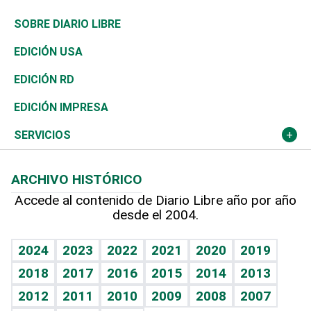
José Boquete
Asia
Consumo
Belleza
Golf
De buena tinta
Clima
Mundo
SOBRE DIARIO LIBRE
Reportajes
África
Vivienda
Buena Vida
Ciclismo
En Directo
Tecnología
Economía
EDICIÓN USA
Ocenanía
Telecom.
Sociales
Tenis
El Espía
Historia
Revista
EDICIÓN RD
Caribe
Global y variable
Novedades
Olimpismo
Noticiero Poteleche
Martes de tecnología
Deportes
EDICIÓN IMPRESA
Resto del mundo
Economía personal
Podcast Arte Libre
Más deportes
Columnistas
Cambio climático
Opinión
SERVICIOS
Macroeconomía
Mi mascota
Resultados deportivos
Lecturas
Planeta
Efemérides
ARCHIVO HISTÓRICO
Hablando con el pediatra
Línea de hit
Más firmas
Hecho en casa
Cumpleaños
Accede al contenido de Diario Libre año por año
desde el 2004.
Diario de nutrición
BRV
Mundo gamer
RSS
Vida y familia
TBT Deportivo
Guía del dinero
Horóscopos
2024
2023
2022
2021
2020
2019
Eñe
2018
2017
2016
2015
2014
2013
Crucigramas
2012
2011
2010
2009
2008
2007
Celebrando la vida