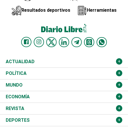
Resultados deportivos
Herramientas
ACTUALIDAD
Nacional
POLÍTICA
Ciudad
Partidos
MUNDO
Educación
JCE
Estados Unidos
ECONOMÍA
Salud
TSE
América Latina
Finanzas
REVISTA
Justicia
Congreso Nacional
Haití
Turismo
Música
DEPORTES