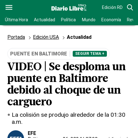
Edición RD
Última Hora
Actualidad
Política
Mundo
Economía
Revis
Portada
Edición USA
Actualidad
PUENTE EN BALTIMORE
SEGUIR TEMA +
VIDEO | Se desploma un
puente en Baltimore
debido al choque de un
carguero
La colisión se produjo alrededor de la 01:30
a.m.
EFE