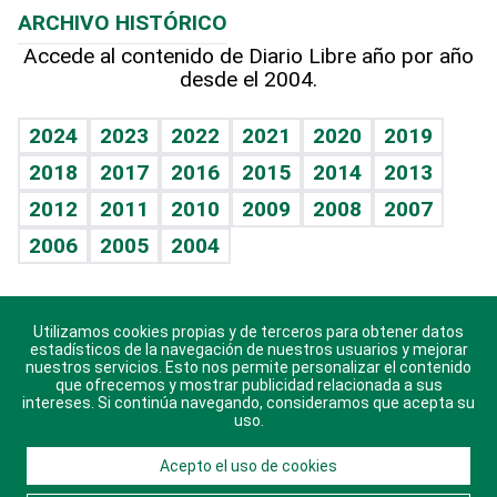
ARCHIVO HISTÓRICO
Hablando con el pediatra
Línea de hit
Más firmas
Hecho en casa
Cumpleaños
Accede al contenido de Diario Libre año por año
desde el 2004.
Diario de nutrición
BRV
Mundo gamer
RSS
Vida y familia
TBT Deportivo
Guía del dinero
Horóscopos
2024
2023
2022
2021
2020
2019
Eñe
2018
2017
2016
2015
2014
2013
Crucigramas
2012
2011
2010
2009
2008
2007
Celebrando la vida
2006
2005
2004
Sin complejos
En pocas palabras
Utilizamos cookies propias y de terceros para obtener datos
Descarga nuestras aplicaciones para Android, iOS y
Escuchando al corazón
estadísticos de la navegación de nuestros usuarios y mejorar
sistema Huawei.
nuestros servicios. Esto nos permite personalizar el contenido
que ofrecemos y mostrar publicidad relacionada a sus
Economía Personal
intereses. Si continúa navegando, consideramos que acepta su
uso.
Consulta Libre
Acepto el uso de cookies
© 2021 Diario Libre, todos los derechos reservados.