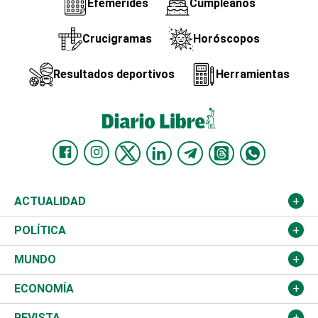
Efemérides
Cumpleaños
Crucigramas
Horóscopos
Resultados deportivos
Herramientas
ACTUALIDAD
Nacional
POLÍTICA
Ciudad
Partidos
MUNDO
Educación
JCE
Estados Unidos
ECONOMÍA
Salud
TSE
América Latina
Finanzas
REVISTA