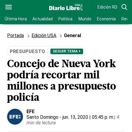
Edición RD
Última Hora
Actualidad
Política
Mundo
Economía
Revis
Portada
Edición USA
General
PRESUPUESTO
SEGUIR TEMA +
Concejo de Nueva York
podría recortar mil
millones a presupuesto
policía
EFE
Santo Domingo
- jun. 13, 2020 | 05:45 p. m.
|
4
min de lectura