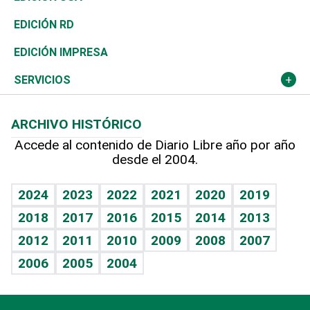
Ocenanía
Telecom.
Sociales
Tenis
El Espía
Historia
Revista
EDICIÓN RD
Caribe
Global y variable
Novedades
Olimpismo
Noticiero Poteleche
Martes de tecnología
Deportes
EDICIÓN IMPRESA
Resto del mundo
Economía personal
Podcast Arte Libre
Más deportes
Columnistas
Cambio climático
Opinión
SERVICIOS
Macroeconomía
Mi mascota
Resultados deportivos
Lecturas
Planeta
Efemérides
ARCHIVO HISTÓRICO
Hablando con el pediatra
Línea de hit
Más firmas
Hecho en casa
Cumpleaños
Accede al contenido de Diario Libre año por año
desde el 2004.
Diario de nutrición
BRV
Mundo gamer
RSS
Vida y familia
TBT Deportivo
Guía del dinero
Horóscopos
2024
2023
2022
2021
2020
2019
Eñe
2018
2017
2016
2015
2014
2013
Crucigramas
2012
2011
2010
2009
2008
2007
Celebrando la vida
2006
2005
2004
Sin complejos
En pocas palabras