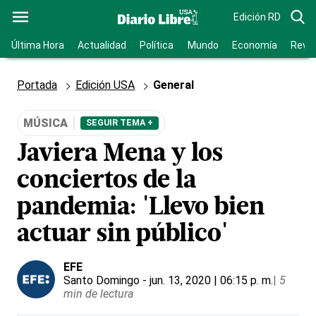
Edición RD
Última Hora
Actualidad
Política
Mundo
Economía
Revis
Portada
Edición USA
General
MÚSICA
SEGUIR TEMA +
Javiera Mena y los
conciertos de la
pandemia: 'Llevo bien
actuar sin público'
EFE
Santo Domingo
- jun. 13, 2020 | 06:15 p. m.
|
5
min de lectura