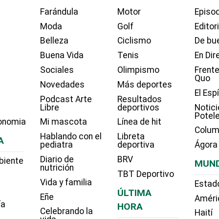
Farándula
Motor
Episo
Moda
Golf
Editor
Belleza
Ciclismo
De bue
Buena Vida
Tenis
En Dir
Sociales
Olimpismo
Frente
Quo
Novedades
Más deportes
El Esp
Podcast Arte
Resultados
Libre
deportivos
Notici
Potel
onomia
Mi mascota
Línea de hit
Colum
Hablando con el
Libreta
A
pediatra
deportiva
Ágora
Diario de
BRV
biente
MUN
nutrición
TBT Deportivo
Vida y familia
Estad
ÚLTIMA
Eñe
Améri
ía
HORA
Celebrando la
Haití