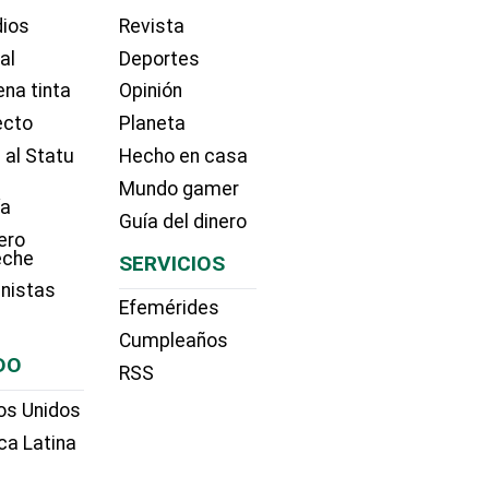
dios
Revista
ial
Deportes
na tinta
Opinión
ecto
Planeta
 al Statu
Hecho en casa
Mundo gamer
ía
Guía del dinero
ero
eche
SERVICIOS
nistas
Efemérides
Cumpleaños
DO
RSS
os Unidos
ca Latina