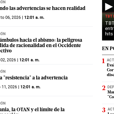
IÓN
▶
ndo las advertencias se hacen realidad
TBT 
to 06, 2026 |
12:01 a. m.
TBT
entr
hit
IÓN
ámbulos hacia el abismo: la peligrosa
dida de racionalidad en el Occidente
EN 
ectivo
 02, 2026 |
12:01 a. m.
ACT
Eva
Cort
IÓN
dis
a "resistencia" a la advertencia
o 11, 2026 |
12:01 a. m.
DE
Mar
"Co
IÓN
AC
nia, la OTAN y el límite de la