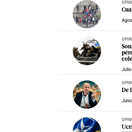
OPIN
Cua
Agos
OPIN
Son
pér
col
Julio
OPIN
De l
Juni
OPIN
Ucra