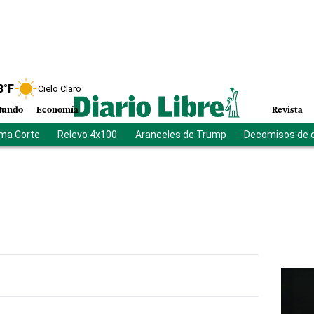
8
°F
Cielo Claro
undo
Economía
Revista
ma Corte
Relevo 4x100
Aranceles de Trump
Decomisos de 