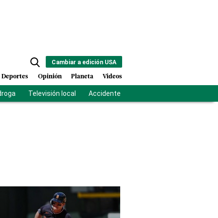
Cambiar a edición USA
Deportes
Opinión
Planeta
Videos
droga
Televisión local
Accidente Los Ríos
Fuerza antipandilla