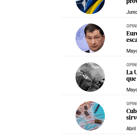
pro
Juni
OPIN
Eur
esca
Mayo
OPIN
La U
que
Mayo
OPIN
Cub
sirv
Abril