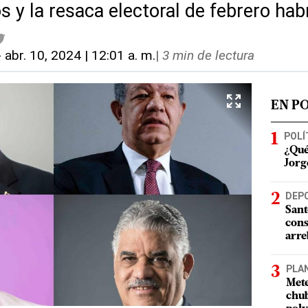
s y la resaca electoral de febrero habr
-
abr. 10, 2024 | 12:01 a. m.
|
3 min de lectura
EN P
POLÍ
¿Qué
Jorg
DEP
Sant
cons
arre
PLA
Mete
chub