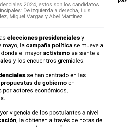
polv
idenciales 2024, estos son los candidatos
incipales: De izquierda a derecha, Luis
ez, Miguel Vargas y Abel Martínez.
las
elecciones
presidenciales
y
e mayo, la
campaña
política
se mueve a
, donde el mayor
activismo
se siente a
ales
y los encuentros gremiales.
denciales
se han centrado en las
s
propuestas de gobierno
en
s por actores económicos,
s.
or vigencia de los postulantes a nivel
cación
, la obtienen a través de notas de