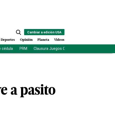
Cambiar a edición USA
Deportes
Opinión
Planeta
Videos
e cédula
PRM
Clausura Juegos Centroamericanos
De la Es
e a pasito