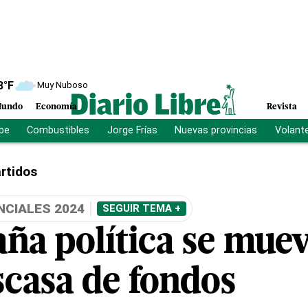
8
°F
Muy Nuboso
undo
Economía
Revista
ibe
Combustibles
Jorge Frías
Nuevas provincias
Volant
rtidos
NCIALES 2024
SEGUIR TEMA +
ña política se muev
scasa de fondos