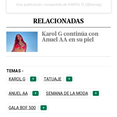
Una publicación compartida de KAROL G (@karolg)
RELACIONADAS
Karol G continúa con
Anuel AA en su piel
TEMAS -
KAROL G
TATUAJE
+
+
ANUEL AA
SEMANA DE LA MODA
+
+
GALA BOF 500
+