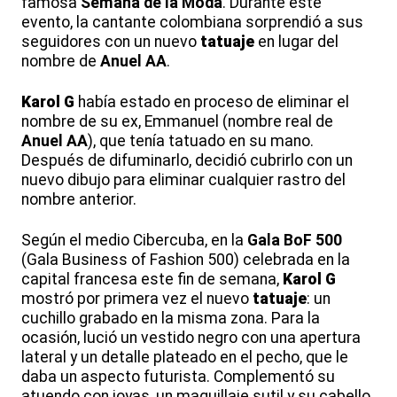
famosa
Semana de la Moda
. Durante este
evento, la cantante colombiana sorprendió a sus
seguidores con un nuevo
tatuaje
en lugar del
nombre de
Anuel AA
.
Karol G
había estado en proceso de eliminar el
nombre de su ex, Emmanuel (nombre real de
Anuel AA
), que tenía tatuado en su mano.
Después de difuminarlo, decidió cubrirlo con un
nuevo dibujo para eliminar cualquier rastro del
nombre anterior.
Según el medio Cibercuba, en la
Gala BoF 500
(Gala Business of Fashion 500) celebrada en la
capital francesa este fin de semana,
Karol G
mostró por primera vez el nuevo
tatuaje
: un
cuchillo grabado en la misma zona. Para la
ocasión, lució un vestido negro con una apertura
lateral y un detalle plateado en el pecho, que le
daba un aspecto futurista. Complementó su
atuendo con joyas, un maquillaje sutil y su cabello