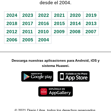
desde el 2004.
Diario de nutrición
Libreta deportiva
Lecturas
Mundo gamer
RSS
Vida y familia
BRV
Más firmas
Guía del dinero
Horóscopos
2024
2023
2022
2021
2020
2019
Eñe
TBT Deportivo
2018
2017
2016
2015
2014
2013
2012
2011
2010
2009
2008
2007
Celebrando la vida
2006
2005
2004
Sin complejos
En pocas palabras
Descarga nuestras aplicaciones para Android, iOS y
Escuchando al corazón
sistema Huawei.
Economía Personal
Consulta Libre
© 2021 Diario Libre, todos los derechos reservados.