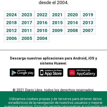
desde el 2004.
Diario de nutrición
BRV
Más firmas
Mundo gamer
RSS
Vida y familia
TBT Deportivo
Guía del dinero
Horóscopos
2024
2023
2022
2021
2020
2019
Eñe
2018
2017
2016
2015
2014
2013
Juegos
2012
2011
2010
2009
2008
2007
Celebrando la vida
2006
2005
2004
Sin complejos
En pocas palabras
Descarga nuestras aplicaciones para Android, iOS y
Escuchando al corazón
sistema Huawei.
Economía Personal
Consulta Libre
© 2021 Diario Libre, todos los derechos reservados.
Consulta el
Aviso Legal
. Ponte en
Contacto
con
Utilizamos cookies propias y de terceros para obtener datos
nosotros y conoce más sobre Diario Libre
estadísticos de la navegación de nuestros usuarios y mejorar
nuestros servicios. Esto nos permite personalizar el contenido que