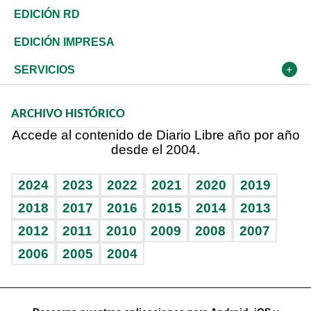
Ocenanía
Telecom.
Sociales
Tenis
En Directo
Historia
Revista
EDICIÓN RD
Caribe
Global y variable
Novedades
Olimpismo
Frente al Statu Quo
Despertando al gigante
Deportes
EDICIÓN IMPRESA
Resto del mundo
Economía personal
Podcast Arte Libre
Más deportes
El Espía
Cambio climático
Opinión
SERVICIOS
Macroeconomía
Mi mascota
Resultados deportivos
Noticiero Poteleche
Planeta
Efemérides
ARCHIVO HISTÓRICO
Hablando con el pediatra
Línea de hit
Columnistas
Hecho en casa
Cumpleaños
Accede al contenido de Diario Libre año por año
desde el 2004.
Diario de nutrición
Libreta deportiva
Lecturas
Mundo gamer
RSS
Vida y familia
BRV
Más firmas
Guía del dinero
Horóscopos
2024
2023
2022
2021
2020
2019
Eñe
TBT Deportivo
2018
2017
2016
2015
2014
2013
Juegos
2012
2011
2010
2009
2008
2007
Celebrando la vida
2006
2005
2004
Sin complejos
En pocas palabras