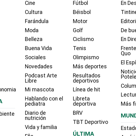
Cine
Fútbol
En Des
Cultura
Béisbol
Tintin
Farándula
Motor
Editor
Moda
Golf
De bue
Belleza
Ciclismo
En Dir
Buena Vida
Tenis
Frente
Quo
Sociales
Olimpismo
El Esp
Novedades
Más deportes
Notici
Podcast Arte
Resultados
Potel
Libre
deportivos
Colum
onomia
Mi mascota
Línea de hit
Lectu
Hablando con el
Libreta
A
pediatra
deportiva
Más f
Diario de
BRV
biente
MUN
nutrición
TBT Deportivo
Vida y familia
Estad
ÚLTIMA