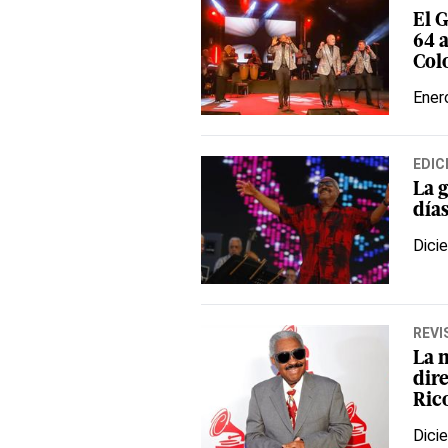
El 
64 
Col
Ener
EDIC
La 
días
Dici
REVI
La m
dir
Ric
Dici