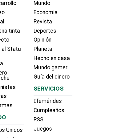
arrollo
Mundo
eo
Economía
ial
Revista
na tinta
Deportes
ecto
Opinión
 al Statu
Planeta
Hecho en casa
ía
Mundo gamer
ero
Guía del dinero
eche
nistas
SERVICIOS
ras
Efemérides
irmas
Cumpleaños
DO
RSS
Juegos
os Unidos