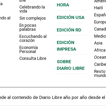
Eñe
Améri
ía
HORA
Celebrando la
Haití
vida
Españ
EDICIÓN USA
ndo al
Sin complejos
Europ
En pocas
Cana
palabras
EDICIÓN RD
Medio
Escuchando al
corazón
EDICIÓN
Asia
Economía
IMPRESA
Africa
Personal
Ocean
Consulta Libre
SOBRE
Carib
DIARIO LIBRE
Resto
mund
de al contenido de Diario Libre año por año desde el