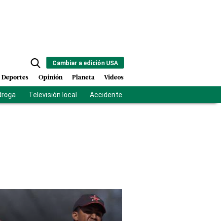
Cambiar a edición USA
Deportes
Opinión
Planeta
Videos
droga
Televisión local
Accidente Los Ríos
Fuerza antipandilla