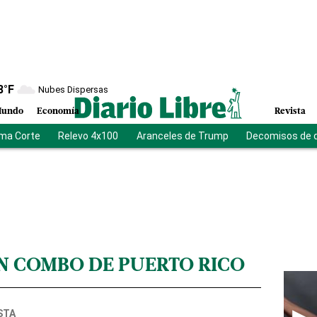
8
°F
Nubes Dispersas
undo
Economía
Revista
ma Corte
Relevo 4x100
Aranceles de Trump
Decomisos de 
N COMBO DE PUERTO RICO
STA