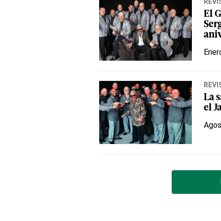
REVI
El 
Serg
ani
Ener
REVI
La 
el J
Agos