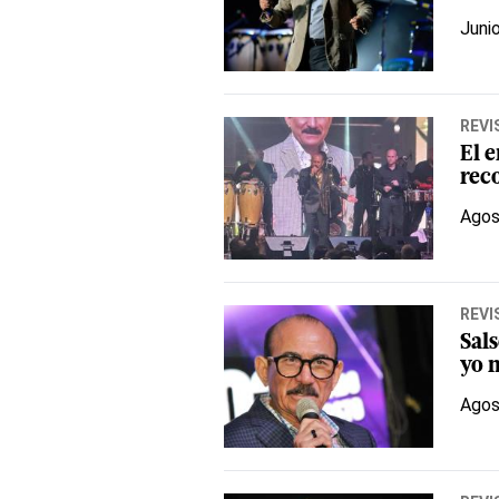
Juni
REVI
El e
reco
Agos
REVI
Sal
yo 
Agos