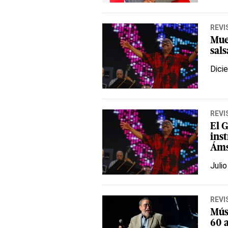
REVI
Mue
sal
Dici
REVI
El 
ins
Áms
Julio
REVI
Mús
60 