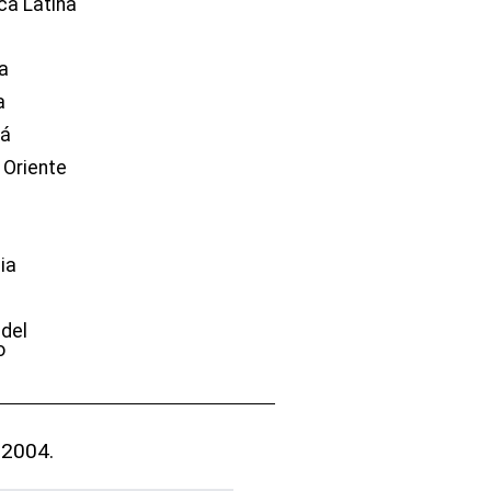
ca Latina
a
a
dá
 Oriente
ia
e
 del
o
 2004.