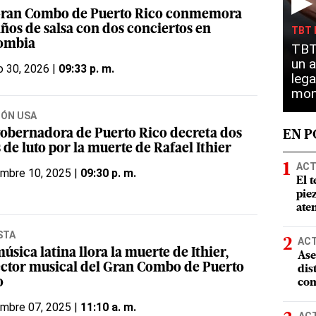
▶
Gran Combo de Puerto Rico conmemora
años de salsa con dos conciertos en
TBT 
ombia
TBT 
un a
o 30, 2026 |
09:33 p. m.
lega
mon
IÓN USA
gobernadora de Puerto Rico decreta dos
EN 
 de luto por la muerte de Rafael Ithier
ACT
embre 10, 2025 |
09:30 p. m.
El t
pie
ate
STA
AC
úsica latina llora la muerte de Ithier,
Ase
ector musical del Gran Combo de Puerto
dis
o
com
embre 07, 2025 |
11:10 a. m.