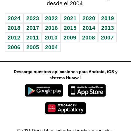
desde el 2004.
Diario de nutrición
Libreta deportiva
Lecturas
Mundo gamer
RSS
Vida y familia
BRV
Más firmas
Guía del dinero
Horóscopos
2024
2023
2022
2021
2020
2019
Eñe
TBT Deportivo
2018
2017
2016
2015
2014
2013
2012
2011
2010
2009
2008
2007
Celebrando la vida
2006
2005
2004
Sin complejos
En pocas palabras
Descarga nuestras aplicaciones para Android, iOS y
Escuchando al corazón
sistema Huawei.
Economía Personal
Consulta Libre
© 2021 Diario Libre, todos los derechos reservados.