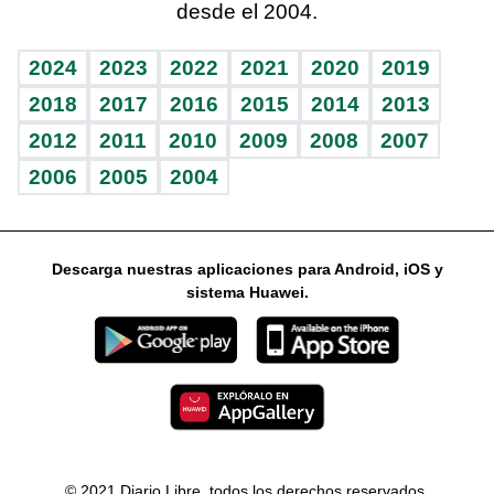
desde el 2004.
Diario de nutrición
Libreta deportiva
Columnistas
Mundo gamer
RSS
Vida y familia
BRV
Ágora
Guía del dinero
Horóscopos
2024
2023
2022
2021
2020
2019
Eñe
TBT Deportivo
2018
2017
2016
2015
2014
2013
2012
2011
2010
2009
2008
2007
Celebrando la vida
2006
2005
2004
Sin complejos
En pocas palabras
Descarga nuestras aplicaciones para Android, iOS y
Escuchando al corazón
sistema Huawei.
Economía Personal
Consulta Libre
© 2021 Diario Libre, todos los derechos reservados.