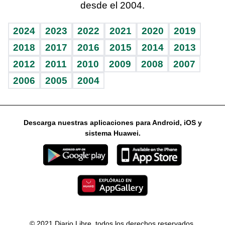
desde el 2004.
Diario de nutrición
Libreta deportiva
Columnistas
Mundo gamer
RSS
Vida y familia
BRV
Ágora
Guía del dinero
Horóscopos
2024
2023
2022
2021
2020
2019
Eñe
TBT Deportivo
2018
2017
2016
2015
2014
2013
2012
2011
2010
2009
2008
2007
Celebrando la vida
2006
2005
2004
Sin complejos
En pocas palabras
Descarga nuestras aplicaciones para Android, iOS y
Escuchando al corazón
sistema Huawei.
Economía Personal
Consulta Libre
© 2021 Diario Libre, todos los derechos reservados.