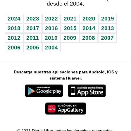
desde el 2004.
Diario de nutrición
Libreta deportiva
Lecturas
Mundo gamer
RSS
Vida y familia
BRV
Más firmas
Guía del dinero
Horóscopos
2024
2023
2022
2021
2020
2019
Eñe
TBT Deportivo
2018
2017
2016
2015
2014
2013
2012
2011
2010
2009
2008
2007
Celebrando la vida
2006
2005
2004
Sin complejos
En pocas palabras
Descarga nuestras aplicaciones para Android, iOS y
Escuchando al corazón
sistema Huawei.
Economía Personal
Consulta Libre
© 2021 Diario Libre, todos los derechos reservados.