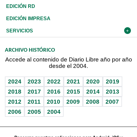
Ocenanía
Telecom.
Sociales
Tenis
En Directo
Historia
Revista
EDICIÓN RD
Caribe
Global y variable
Novedades
Olimpismo
Frente al Statu Quo
Despertando al gigante
Deportes
EDICIÓN IMPRESA
Resto del mundo
Economía personal
Podcast Arte Libre
Más deportes
El Espía
Cambio climático
Opinión
SERVICIOS
Macroeconomía
Mi mascota
Resultados deportivos
Noticiero Poteleche
Planeta
Efemérides
ARCHIVO HISTÓRICO
Hablando con el pediatra
Línea de hit
Columnistas
Hecho en casa
Cumpleaños
Accede al contenido de Diario Libre año por año
desde el 2004.
Diario de nutrición
Libreta deportiva
Lecturas
Mundo gamer
RSS
Vida y familia
BRV
Más firmas
Guía del dinero
Horóscopos
2024
2023
2022
2021
2020
2019
Eñe
TBT Deportivo
2018
2017
2016
2015
2014
2013
2012
2011
2010
2009
2008
2007
Celebrando la vida
2006
2005
2004
Sin complejos
En pocas palabras