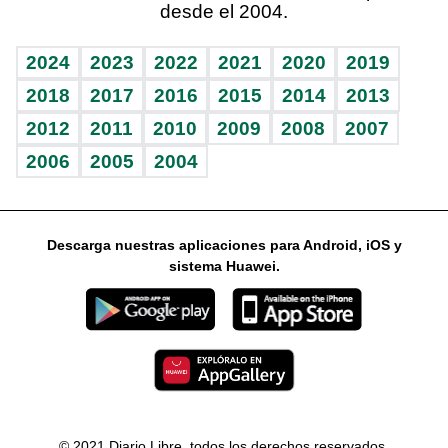
desde el 2004.
Diario de nutrición
Libreta deportiva
Lecturas
Mundo gamer
RSS
Vida y familia
BRV
Más firmas
Guía del dinero
Horóscopos
2024
2023
2022
2021
2020
2019
Eñe
TBT Deportivo
2018
2017
2016
2015
2014
2013
Juegos
2012
2011
2010
2009
2008
2007
Celebrando la vida
2006
2005
2004
Sin complejos
En pocas palabras
Descarga nuestras aplicaciones para Android, iOS y
Escuchando al corazón
sistema Huawei.
Economía Personal
Consulta Libre
© 2021 Diario Libre, todos los derechos reservados.