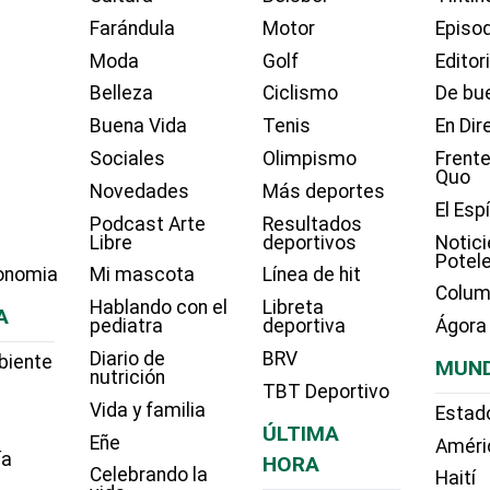
Farándula
Motor
Episo
Moda
Golf
Editor
Belleza
Ciclismo
De bue
Buena Vida
Tenis
En Dir
Sociales
Olimpismo
Frente
Quo
Novedades
Más deportes
El Esp
Podcast Arte
Resultados
Libre
deportivos
Notici
Potel
onomia
Mi mascota
Línea de hit
Colum
Hablando con el
Libreta
A
pediatra
deportiva
Ágora
Diario de
BRV
biente
MUN
nutrición
TBT Deportivo
Vida y familia
Estad
ÚLTIMA
Eñe
Améri
ía
HORA
Celebrando la
Haití