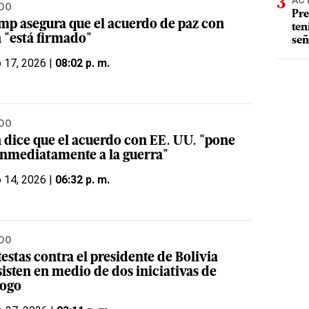
AC
DO
Pre
mp asegura que el acuerdo de paz con
ten
n "está firmado"
señ
o 17, 2026 |
08:02 p. m.
DO
n dice que el acuerdo con EE. UU. "pone
 inmediatamente a la guerra"
o 14, 2026 |
06:32 p. m.
DO
estas contra el presidente de Bolivia
isten en medio de dos iniciativas de
logo