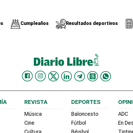
es
Cumpleaños
Resultados deportivos
ÍA
REVISTA
DEPORTES
OPIN
Música
Baloncesto
ADC
Cine
Fútbol
En Des
Cultura
Béisbol
Tintin