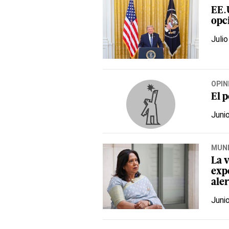
EE.
opci
Julio
OPIN
El p
Juni
MUN
La v
exp
ale
Juni