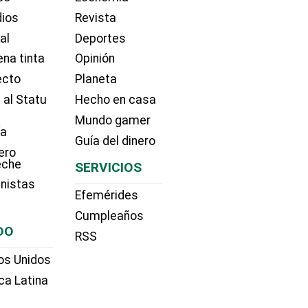
dios
Revista
ial
Deportes
na tinta
Opinión
ecto
Planeta
 al Statu
Hecho en casa
Mundo gamer
ía
Guía del dinero
ero
eche
SERVICIOS
nistas
Efemérides
Cumpleaños
DO
RSS
os Unidos
ca Latina