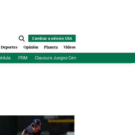
Cambiar a edición USA
Deportes
Opinión
Planeta
Videos
cédula
PRM
Clausura Juegos Centroamericanos
De la Esprie