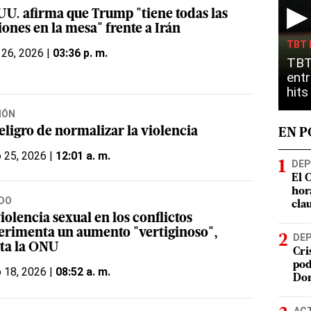
▶
UU. afirma que Trump "tiene todas las
ones en la mesa" frente a Irán
TBT 
 26, 2026 |
03:36 p. m.
TBT
entr
hit
IÓN
eligro de normalizar la violencia
EN 
o 25, 2026 |
12:01 a. m.
DEP
El 
hor
DO
cla
iolencia sexual en los conflictos
erimenta un aumento "vertiginoso",
DE
rta la ONU
Cri
pod
o 18, 2026 |
08:52 a. m.
Do