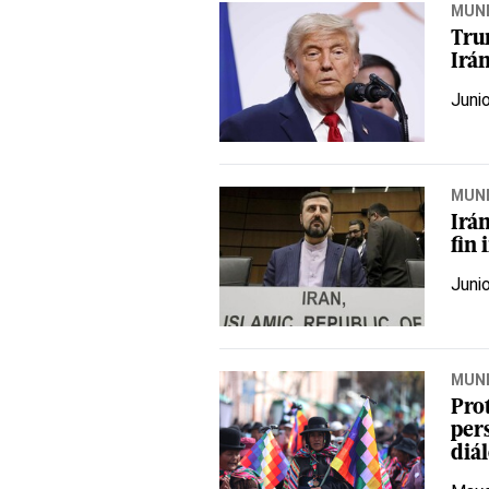
MUN
Tru
Irá
Juni
MUN
Irá
fin
Juni
MUN
Prot
pers
diá