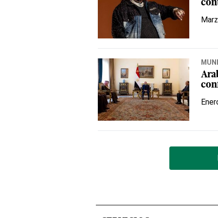
con
Marz
MUN
Ara
con
Ener