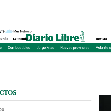
6
°F
Muy Nuboso
undo
Economía
Revista
be
Combustibles
Jorge Frías
Nuevas provincias
Volante 
CTOS
DO