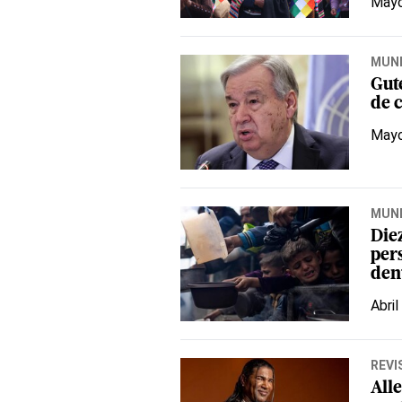
Mayo
MUN
Gut
de c
Mayo
MUN
Diez
per
den
Abril
REVI
All