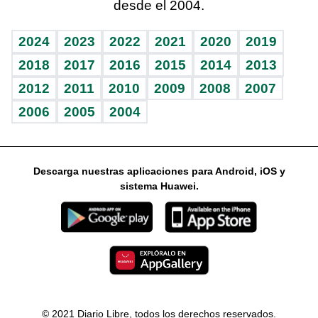
desde el 2004.
Diario de nutrición
Libreta deportiva
Lecturas
Mundo gamer
RSS
Vida y familia
BRV
Más firmas
Guía del dinero
Horóscopos
2024
2023
2022
2021
2020
2019
Eñe
TBT Deportivo
2018
2017
2016
2015
2014
2013
2012
2011
2010
2009
2008
2007
Celebrando la vida
2006
2005
2004
Sin complejos
En pocas palabras
Descarga nuestras aplicaciones para Android, iOS y
Escuchando al corazón
sistema Huawei.
Economía Personal
Consulta Libre
© 2021 Diario Libre, todos los derechos reservados.