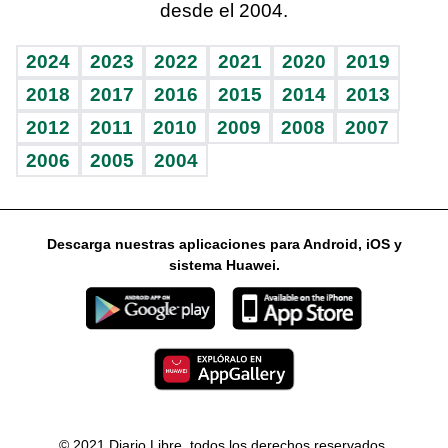
desde el 2004.
Diario de nutrición
Libreta deportiva
Lecturas
Mundo gamer
RSS
Vida y familia
BRV
Más firmas
Guía del dinero
Horóscopos
2024
2023
2022
2021
2020
2019
Eñe
TBT Deportivo
2018
2017
2016
2015
2014
2013
2012
2011
2010
2009
2008
2007
Celebrando la vida
2006
2005
2004
Sin complejos
En pocas palabras
Descarga nuestras aplicaciones para Android, iOS y
Escuchando al corazón
sistema Huawei.
Economía Personal
Consulta Libre
© 2021 Diario Libre, todos los derechos reservados.