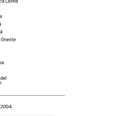
ca Latina
a
a
dá
 Oriente
ia
e
 del
o
 2004.