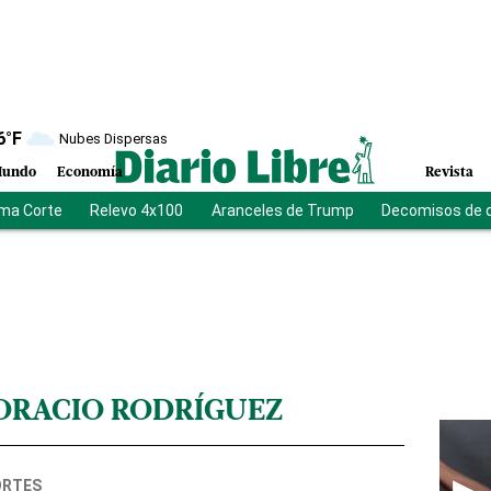
6
°F
Nubes Dispersas
undo
Economía
Revista
ma Corte
Relevo 4x100
Aranceles de Trump
Decomisos de 
ORACIO RODRÍGUEZ
ORTES