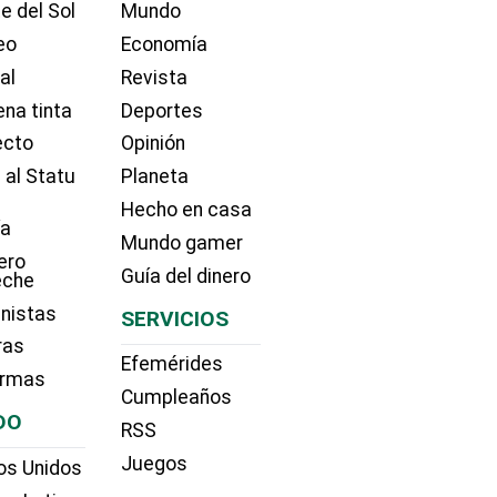
e del Sol
Mundo
eo
Economía
ial
Revista
na tinta
Deportes
ecto
Opinión
 al Statu
Planeta
Hecho en casa
ía
Mundo gamer
ero
Guía del dinero
eche
nistas
SERVICIOS
ras
Efemérides
irmas
Cumpleaños
DO
RSS
Juegos
os Unidos