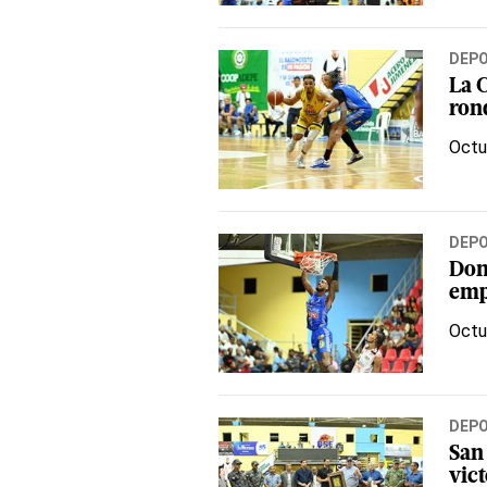
DEP
La 
ron
Octu
DEP
Don
emp
Octu
DEP
San
vic