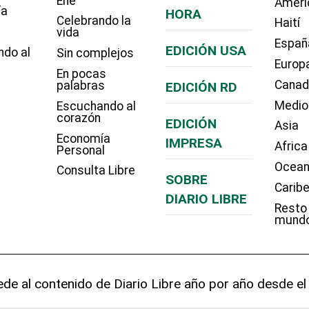
Eñe
Améri
ía
HORA
Celebrando la
Haití
vida
Españ
EDICIÓN USA
ndo al
Sin complejos
Europ
En pocas
Cana
palabras
EDICIÓN RD
Medio
Escuchando al
corazón
EDICIÓN
Asia
Economía
IMPRESA
Africa
Personal
Ocean
Consulta Libre
SOBRE
Carib
DIARIO LIBRE
Resto
mund
de al contenido de Diario Libre año por año desde el