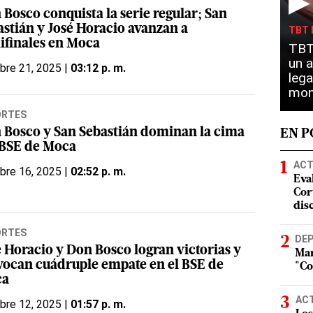
▶
 Bosco conquista la serie regular; San
astián y José Horacio avanzan a
TBT 
ifinales en Moca
TBT 
un a
bre 21, 2025 |
03:12 p. m.
lega
mon
ORTES
 Bosco y San Sebastián dominan la cima
EN 
 BSE de Moca
ACT
bre 16, 2025 |
02:52 p. m.
Eva
Cort
dis
ORTES
DE
é Horacio y Don Bosco logran victorias y
Mar
vocan cuádruple empate en el BSE de
"Co
ca
AC
bre 12, 2025 |
01:57 p. m.