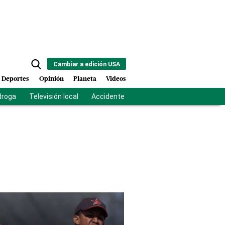
Cambiar a edición USA
Deportes
Opinión
Planeta
Videos
droga
Televisión local
Accidente Los Ríos
Fuerza antipandilla