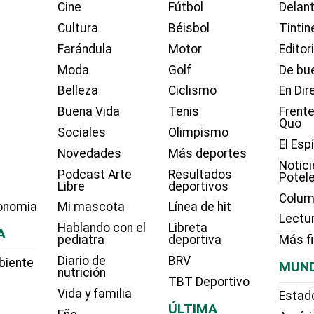
Cine
Fútbol
Delant
Cultura
Béisbol
Tintin
Farándula
Motor
Editor
Moda
Golf
De bue
Belleza
Ciclismo
En Dir
Buena Vida
Tenis
Frente
Quo
Sociales
Olimpismo
El Esp
Novedades
Más deportes
Notici
Podcast Arte
Resultados
Potel
Libre
deportivos
Colum
onomia
Mi mascota
Línea de hit
Lectu
Hablando con el
Libreta
A
pediatra
deportiva
Más f
Diario de
BRV
biente
MUN
nutrición
TBT Deportivo
Vida y familia
Estad
ÚLTIMA