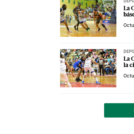
DEP
La C
bás
Octu
DEP
La 
la 
Octu