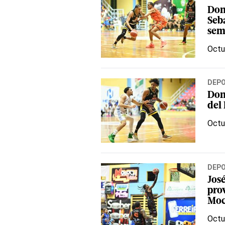
Don
Seb
sem
Octu
DEP
Don
del
Octu
DEP
Jos
pro
Mo
Octu