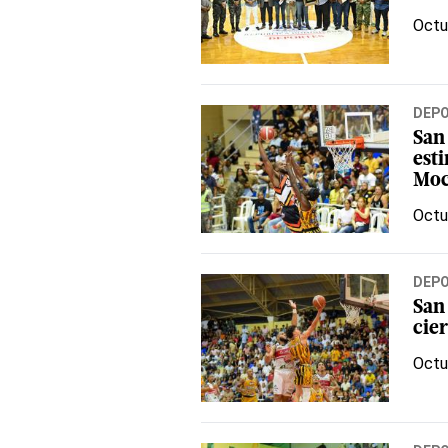
Octu
DEP
San
esti
Mo
Octu
DEP
San
cier
Octu